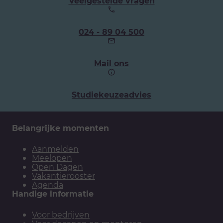
Veelgestelde vragen
Ons
024 - 89 04 500
telefoonnummer:
Mail ons
Studiekeuzeadvies
Belangrijke momenten
Aanmelden
Meelopen
Open Dagen
Vakantierooster
Agenda
Handige informatie
Voor bedrijven