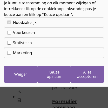
Je kunt je toestemming op elk moment wijzigen of
intrekken: klik op de cookieknop linksonder, pas je
keuze aan en klik op "Keuze opslaan".
Kies uw cookie-voorkeuren
Noodzakelijk
Home
»
Organisatie
»
Facturering
Voorkeuren
Statistisch
Facturering
Marketing
Formulier
restitutie wettelijk
Keuze
Alles
Weiger
cursusgeld
opslaan
accepteren
pdf, 210,12 kB
Formulier
aanvraag