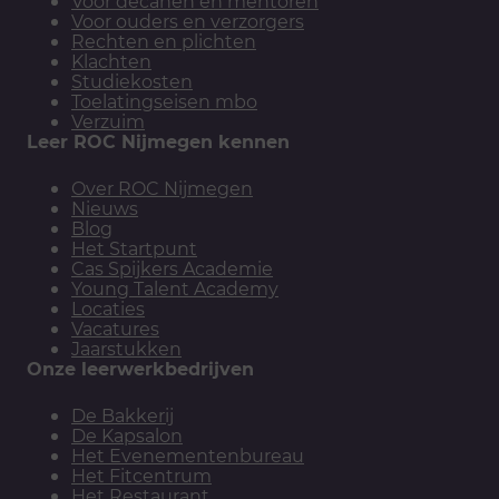
Voor decanen en mentoren
Voor ouders en verzorgers
Rechten en plichten
Klachten
Studiekosten
Toelatingseisen mbo
Verzuim
Leer ROC Nijmegen kennen
Over ROC Nijmegen
Nieuws
Blog
Het Startpunt
Cas Spijkers Academie
Young Talent Academy
Locaties
Vacatures
Jaarstukken
Onze leerwerkbedrijven
De Bakkerij
De Kapsalon
Het Evenementenbureau
Het Fitcentrum
Het Restaurant