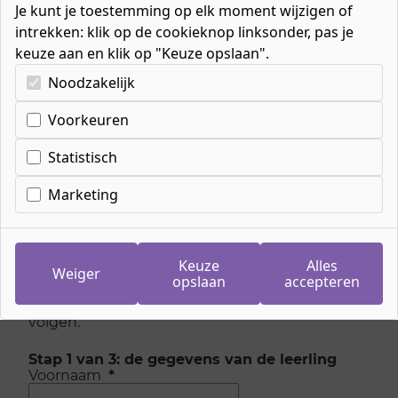
Je kunt je toestemming op elk moment wijzigen of
intrekken: klik op de cookieknop linksonder, pas je
keuze aan en klik op "Keuze opslaan".
Kies uw cookie-voorkeuren
Noodzakelijk
Home
»
Mavo / havo / vwo
»
Arabisch op afstand informatie voor scholen
»
Voorkeuren
Aanvraagformulier Arabisch op Afstand
Statistisch
Marketing
Aanvraagformulier
Arabisch op afstand
Keuze
Alles
Weiger
opslaan
accepteren
Dit formulier is bedoeld voor de school van de
leerling die het vak Arabisch op afstand wil
volgen.
Stap 1 van 3: de gegevens van de leerling
Voornaam
*