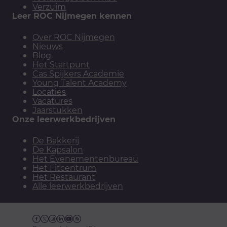
Verzuim
Leer ROC Nijmegen kennen
Over ROC Nijmegen
Nieuws
Blog
Het Startpunt
Cas Spijkers Academie
Young Talent Academy
Locaties
Vacatures
Jaarstukken
Onze leerwerkbedrijven
De Bakkerij
De Kapsalon
Het Evenementenbureau
Het Fitcentrum
Het Restaurant
Alle leerwerkbedrijven
Facebook
Twitter
Instagram
Linkedin
YouTube
RSS