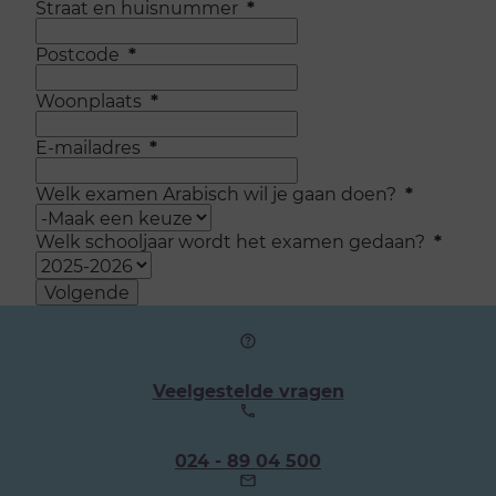
Straat en huisnummer
*
Postcode
*
Woonplaats
*
E-mailadres
*
Welk examen Arabisch wil je gaan doen?
*
Welk schooljaar wordt het examen gedaan?
*
Volgende
Veelgestelde vragen
Ons
024 - 89 04 500
telefoonnummer: