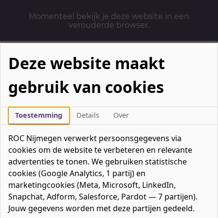
Momenteel bekijk je deze website in een
verouderde browser.
Deze website maakt
gebruik van cookies
Mbo-opleidingen
Werken & Leren
Toestemming
Details
Over
Mavo / havo / vwo
ROC Nijmegen verwerkt persoonsgegevens via
Contact
cookies om de website te verbeteren en relevante
Over ons
advertenties te tonen. We gebruiken statistische
cookies (Google Analytics, 1 partij) en
Bedrijven
marketingcookies (Meta, Microsoft, LinkedIn,
favorieten
Favorieten
0
Snapchat, Adform, Salesforce, Pardot — 7 partijen).
Mijn ROC
Jouw gegevens worden met deze partijen gedeeld.
Zoeken
Zoeken