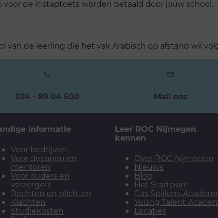
o voor de instaptoets worden betaald door jouw school.
ol van de leerling die het vak Arabisch op afstand wil vol
Ons
024 - 89 04 500
Mail ons
telefoonnummer:
andige informatie
Leer ROC Nijmegen
kennen
Voor bedrijven
Voor decanen en
Over ROC Nijmegen
mentoren
Nieuws
Voor ouders en
Blog
verzorgers
Het Startpunt
Rechten en plichten
Cas Spijkers Academ
Klachten
Young Talent Acade
Studiekosten
Locaties