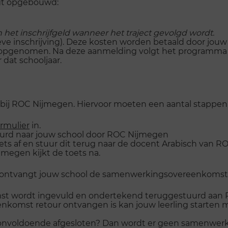
olgt opgebouwd:
het inschrijfgeld wanneer het traject gevolgd wordt.
itieve inschrijving). Deze kosten worden betaald door jouw
enomen. Na deze aanmelding volgt het programma van
dat schooljaar.
n bij ROC Nijmegen. Hiervoor moeten een aantal stappe
rmulier
in.
uurd naar jouw school door ROC Nijmegen
ts af en stuur dit terug naar de docent Arabisch van R
megen kijkt de toets na.
, ontvangt jouw school de samenwerkingsovereenkomst
 wordt ingevuld en ondertekend teruggestuurd aan 
komst retour ontvangen is kan jouw leerling starten m
 onvoldoende afgesloten? Dan wordt er geen samenwer