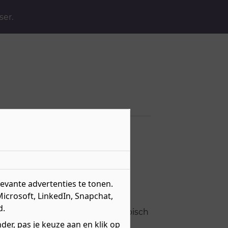
ser.
n
vante advertenties te tonen.
Microsoft, LinkedIn, Snapchat,
d.
avo-, havo- en vwo-niveau. Arabisch
er, pas je keuze aan en klik op