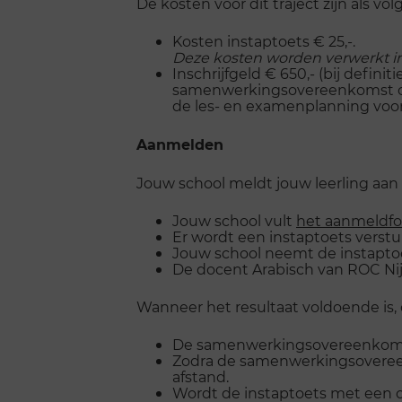
De kosten voor dit traject zijn als v
Kosten instaptoets € 25,-.
Deze kosten worden verwerkt in 
Inschrijfgeld € 650,- (bij defin
samenwerkingsovereenkomst opg
de les- en examenplanning voor 
Aanmelden
Jouw school meldt jouw leerling aa
Jouw school vult
het aanmeldfo
Er wordt een instaptoets verst
Jouw school neemt de instaptoe
De docent Arabisch van ROC Nij
Wanneer het resultaat voldoende is
De samenwerkingsovereenkomst
Zodra de samenwerkingsovereen
afstand.
Wordt de instaptoets met een