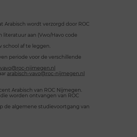
at Arabisch wordt verzorgd door ROC
n literatuur aan (Vwo/Havo code
school af te leggen.
n periode voor de verschillende
-vavo@roc-nijmegen.nl
aar
arabisch-vavo@roc-nijmegen.nl
ocent Arabisch van ROC Nijmegen.
r die worden ontvangen van ROC
 op de algemene studievoortgang van