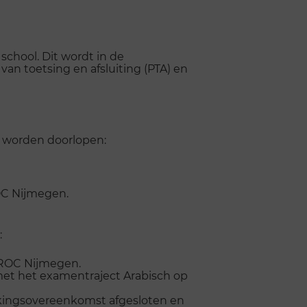
 school. Dit wordt in de
 toetsing en afsluiting (PTA) en
n worden doorlopen:
OC Nijmegen.
:
ROC Nijmegen.
et het examentraject Arabisch op
kingsovereenkomst afgesloten en