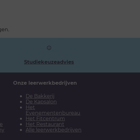
gen.
Studiekeuzeadvies
Onze leerwerkbedrijven
De Bakkerij
De Kapsalon
Het
Evenementenbureau
Het Fitcentrum
ie
Het Restaurant
my
Alle leerwerkbedrijven