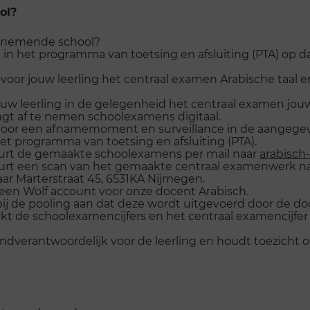
ol?
elnemende school?
 het programma van toetsing en afsluiting (PTA) op d
oor jouw leerling het centraal examen Arabische taal e
uw leerling in de gelegenheid het centraal examen jouw 
t af te nemen schoolexamens digitaal.
oor een afnamemoment en surveillance in de aangegeve
t programma van toetsing en afsluiting (PTA).
urt de gemaakte schoolexamens per mail naar
arabisch
urt een scan van het gemaakte centraal examenwerk n
aar Marterstraat 45, 6531KA Nijmegen.
een Wolf account voor onze docent Arabisch.
j de pooling aan dat deze wordt uitgevoerd door de d
t de schoolexamencijfers en het centraal examencijfe
indverantwoordelijk voor de leerling en houdt toezicht