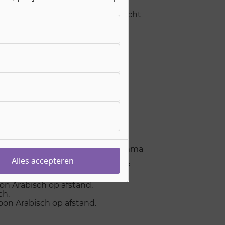
en wat er van jouw school verwacht
o en vwo
fstand.Wij versturen een programma
Alles accepteren
rsturen schoolexamens inclusief
tand.
n Arabisch op afstand.
ch.
oon Arabisch op afstand.