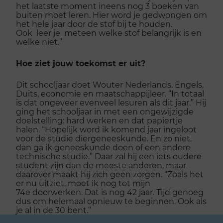
het laatste moment ineens nog 3 boeken van
buiten moet leren. Hier word je gedwongen om
het hele jaar door de stof bij te houden.
Ook leer je meteen welke stof belangrijk is en
welke niet.”
Hoe ziet jouw toekomst er uit?
Dit schooljaar doet Wouter Nederlands, Engels,
Duits, economie en maatschappijleer. “In totaal
is dat ongeveer evenveel lesuren als dit jaar.” Hij
ging het schooljaar in met een ongewijzigde
doelstelling: hard werken en dat papiertje
halen. “Hopelijk word ik komend jaar ingeloot
voor de studie diergeneeskunde. En zo niet,
dan ga ik geneeskunde doen of een andere
technische studie.” Daar zal hij een iets oudere
student zijn dan de meeste anderen, maar
daarover maakt hij zich geen zorgen. “Zoals het
er nu uitziet, moet ik nog tot mijn
74e doorwerken. Dat is nog 42 jaar. Tijd genoeg
dus om helemaal opnieuw te beginnen. Ook als
je al in de 30 bent.”