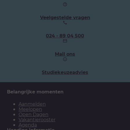
Veelgestelde vragen
Ons
024 - 89 04 500
telefoonnummer:
Mail ons
Studiekeuzeadvies
Belangrijke momenten
Aanmelden
Meelopen
Open Dagen
Vakantierooster
Agenda
Handige informatie