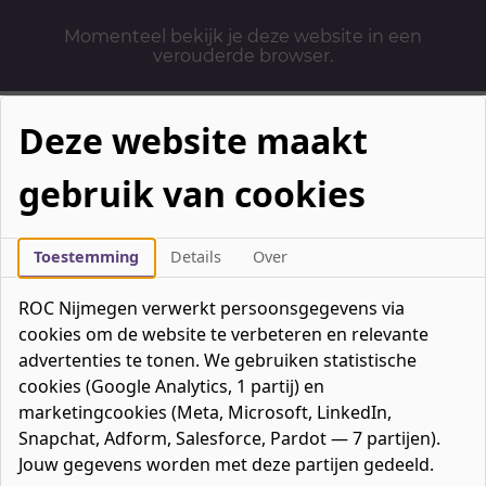
Momenteel bekijk je deze website in een
verouderde browser.
Deze website maakt
gebruik van cookies
Mbo-opleidingen
Werken & Leren
Toestemming
Details
Over
Mavo / havo / vwo
ROC Nijmegen verwerkt persoonsgegevens via
Contact
cookies om de website te verbeteren en relevante
Over ons
advertenties te tonen. We gebruiken statistische
cookies (Google Analytics, 1 partij) en
Bedrijven
marketingcookies (Meta, Microsoft, LinkedIn,
favorieten
Favorieten
0
Snapchat, Adform, Salesforce, Pardot — 7 partijen).
Mijn ROC
Jouw gegevens worden met deze partijen gedeeld.
Zoeken
Zoeken