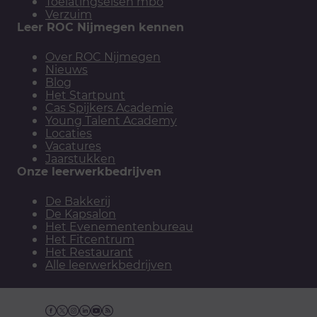
Toelatingseisen mbo
Verzuim
Leer ROC Nijmegen kennen
Over ROC Nijmegen
Nieuws
Blog
Het Startpunt
Cas Spijkers Academie
Young Talent Academy
Locaties
Vacatures
Jaarstukken
Onze leerwerkbedrijven
De Bakkerij
De Kapsalon
Het Evenementenbureau
Het Fitcentrum
Het Restaurant
Alle leerwerkbedrijven
Facebook
Twitter
Instagram
Linkedin
YouTube
RSS