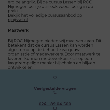
erg belangrijk. Bij de cursus Lassen bij ROC
Nijmegen ben je dan ook vooral bezig in de
praktijk.
Bekijk het volledige cursusaanbod op
rijnijssel.nl
Maatwerk
Bij ROC Nijmegen bieden wij maatwerk aan. Dit
betekent dat de cursus Lassen kan worden
afgestemd op de behoefte van jouw
organisatie of medewerkers. Door maatwerk te
leveren, kunnen medewerkers zich op een
laagdrempelige manier bijscholen en blijven
ontwikkelen.
Veelgestelde vragen
Ons
024 - 89 04 500
telefoonnummer: