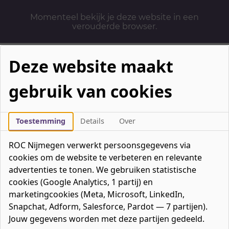
Momenteel bekijk je deze website in een
verouderde browser.
Deze website maakt
gebruik van cookies
Mbo-opleidingen
Werken & Leren
Toestemming
Details
Over
Mavo / havo / vwo
ROC Nijmegen verwerkt persoonsgegevens via
Contact
cookies om de website te verbeteren en relevante
Over ons
advertenties te tonen. We gebruiken statistische
cookies (Google Analytics, 1 partij) en
Bedrijven
marketingcookies (Meta, Microsoft, LinkedIn,
favorieten
Favorieten
0
Snapchat, Adform, Salesforce, Pardot — 7 partijen).
Mijn ROC
Jouw gegevens worden met deze partijen gedeeld.
Zoeken
Zoeken