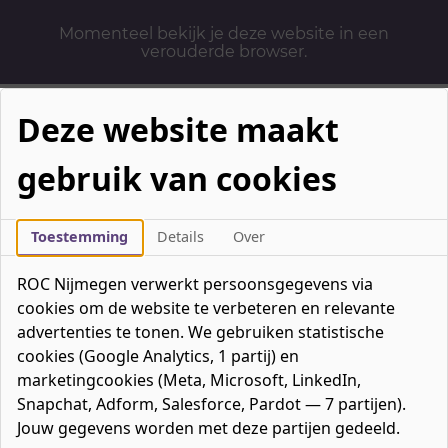
Momenteel bekijk je deze website in een
verouderde browser.
Deze website maakt
gebruik van cookies
Mbo-opleidingen
Werken & Leren
Toestemming
Details
Over
Mavo / havo / vwo
ROC Nijmegen verwerkt persoonsgegevens via
Contact
cookies om de website te verbeteren en relevante
Over ons
advertenties te tonen. We gebruiken statistische
cookies (Google Analytics, 1 partij) en
Bedrijven
marketingcookies (Meta, Microsoft, LinkedIn,
favorieten
Favorieten
0
Snapchat, Adform, Salesforce, Pardot — 7 partijen).
Mijn ROC
Jouw gegevens worden met deze partijen gedeeld.
Zoeken
Zoeken