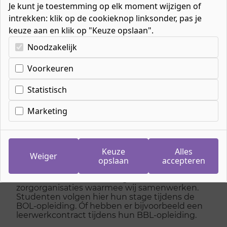
Je kunt je toestemming op elk moment wijzigen of
intrekken: klik op de cookieknop linksonder, pas je
keuze aan en klik op "Keuze opslaan".
Kies uw cookie-voorkeuren
Noodzakelijk
Home
»
Bijzondere samenwerkingen
»
Zorginstellingen: ons netwerk in de regio
Voorkeuren
Statistisch
Zorginstellingen: ons
Marketing
netwerk in de regio
Keuze
Alles
Weiger
Dicht op de praktijk
opslaan
accepteren
Als roc hebben we een uitgebreid netwerk van
zorgorganisaties waarmee wij samenwerken.
Studenten volgen hier hun stage tijdens de
BOL-opleiding. Óf hebben er bijvoorbeeld een
leerwerkcontract tijdens hun BBL-opleiding.