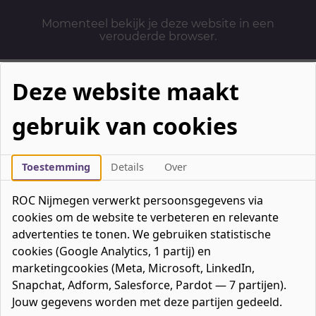
Momenteel bekijk je deze website in een
verouderde browser.
Deze website maakt
gebruik van cookies
Mbo-opleidingen
Werken & Leren
Toestemming
Details
Over
Mavo / havo / vwo
ROC Nijmegen verwerkt persoonsgegevens via
Contact
cookies om de website te verbeteren en relevante
Over ons
advertenties te tonen. We gebruiken statistische
cookies (Google Analytics, 1 partij) en
Bedrijven
marketingcookies (Meta, Microsoft, LinkedIn,
favorieten
Favorieten
0
Snapchat, Adform, Salesforce, Pardot — 7 partijen).
Mijn ROC
Jouw gegevens worden met deze partijen gedeeld.
Zoeken
Zoeken