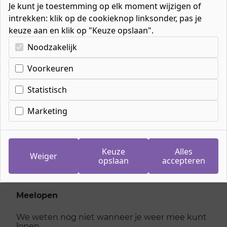
Je kunt je toestemming op elk moment wijzigen of
intrekken: klik op de cookieknop linksonder, pas je
keuze aan en klik op "Keuze opslaan".
Kies uw cookie-voorkeuren
Noodzakelijk
Voorkeuren
Inschrijven
meeloopdag Allround
Statistisch
timmerman
Marketing
vrijdag 30 januari 2026
Keuze
Alles
Weiger
opslaan
accepteren
Je kan je niet meer inschrijven voor deze dag,
kijk hieronder voor andere dagen
Meelopen
We weten nog niet wanneer je weer mee kunt
lopen.