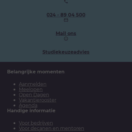
Ons
024 - 89 04 500
telefoonnummer:
Mail ons
Studiekeuzeadvies
Belangrijke momenten
Aanmelden
Meelopen
Open Dagen
Vakantierooster
Agenda
Handige informatie
Voor bedrijven
Voor decanen en mentoren