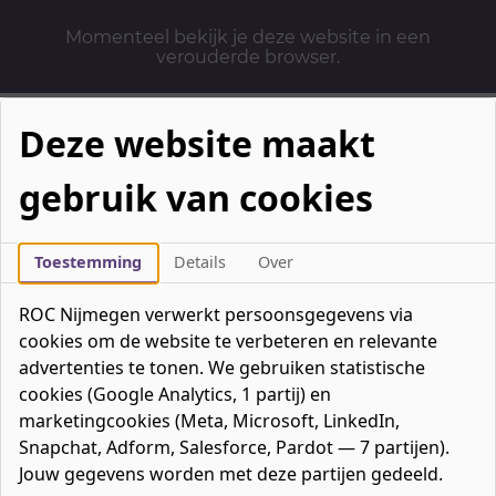
Momenteel bekijk je deze website in een
verouderde browser.
Deze website maakt
gebruik van cookies
Mbo-opleidingen
Werken & Leren
Toestemming
Details
Over
Mavo / havo / vwo
ROC Nijmegen verwerkt persoonsgegevens via
Contact
cookies om de website te verbeteren en relevante
Over ons
advertenties te tonen. We gebruiken statistische
cookies (Google Analytics, 1 partij) en
Bedrijven
marketingcookies (Meta, Microsoft, LinkedIn,
favorieten
Favorieten
0
Snapchat, Adform, Salesforce, Pardot — 7 partijen).
Mijn ROC
Jouw gegevens worden met deze partijen gedeeld.
Zoeken
Zoeken