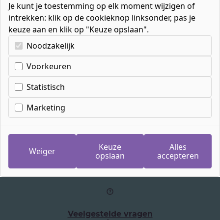
Je kunt je toestemming op elk moment wijzigen of
intrekken: klik op de cookieknop linksonder, pas je
keuze aan en klik op "Keuze opslaan".
Kies uw cookie-voorkeuren
Noodzakelijk
Home
»
Organisatie
»
Vakantierooster
»
Goede vrijdag
Voorkeuren
Statistisch
Goede vrijdag
Marketing
Datum
Keuze
Alles
26 mrt '27
Weiger
opslaan
accepteren
Veelgestelde vragen