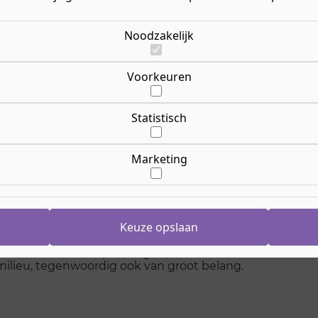
Noodzakelijk
w steeds meer duurzame techniek wordt toegepast, we
s meer samen. Zo vertelt Maral Ameri, docent Bouwkun
eid is in de bouw steeds vaker te horen en voor beide
gen van beide afdelingen in groepjes aan het werk gezet
Voorkeuren
 dat is en hoe de opleiding eruitziet lees je hieronder.
 bouw steeds vaker te horen is. Reden voor ROC Nijmeg
Statistisch
ing. ‘‘Hoezo dat?’, mopperen leerlingen vaak in het beg
ding Bouw en Infra. ‘Tot ze ontdekken hoe leuk, belang
rding.’
Marketing
g Bouwkunde aan het roc beginnen, hebben ze vaak gee
Keuze opslaan
 belangrijk onderdeel van hun toekomstige beroep is. 
j een aannemer, bouwkundig tekenaar bij een architect
ltaat van hun inspanningen, de huizen, kantoren en and
 milieu, tegenwoordig ook van groot belang.