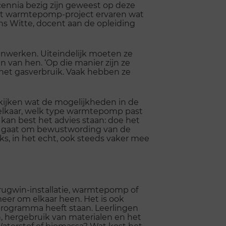
cennia bezig zijn geweest op deze
et warmtepomp-project ervaren wat
 Witte, docent aan de opleiding
enwerken. Uiteindelijk moeten ze
 van hen. ‘Op die manier zijn ze
r het gasverbruik. Vaak hebben ze
ijken wat de mogelijkheden in de
 elkaar, welk type warmtepomp past
n kan best het advies staan: doe het
 Het gaat om bewustwording van de
s, in het echt, ook steeds vaker mee
rugwin-installatie, warmtepomp of
eer om elkaar heen. Het is ook
rogramma heeft staan. Leerlingen
, hergebruik van materialen en het
aterstof of biomassa? Wat kost het