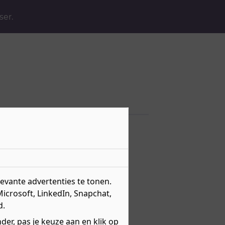
ser.
ouwkunde en
vante advertenties te tonen.
Microsoft, LinkedIn, Snapchat,
d.
er, pas je keuze aan en klik op