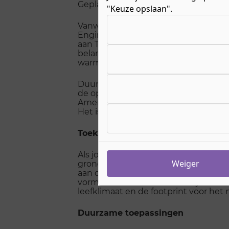
Geplaatst op 13 april 2021
"Keuze opslaan".
Kies uw cookie-voorkeuren
Vanwege de trend dat er in de bou
Engineering van ROC Nijmegen steed
aan Tech Gelderland. Want duurzaamh
belangrijk. Daarom worden de leerlin
warmtepomp-project. Wat voor project
Duurzaamheid is een woord dat in de
de opleidingen Bouwkunde en Engineer
Ameri, docent Bouwkunde aan de oplei
Het is ook een kwestie van bewustwo
Toekomstig beroep
Als jongeren aan de mbo-4-opleidin
Weiger
grondstoffen en bouwmaterialen een
aan de slag als werkvoorbereider bi
vormen het middenkader. Bij het resu
leefklimaat en de footprint voor het
Duurzame toepassingen