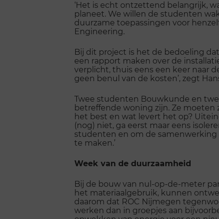
‘Het is echt ontzettend belangrijk,
planeet. We willen de studenten wa
duurzame toepassingen voor henzelf
Engineering.
Bij dit project is het de bedoeling
een rapport maken over de installati
verplicht, thuis eens een keer naar 
geen benul van de kosten’, zegt Han
Twee studenten Bouwkunde en twee v
betreffende woning zijn. Ze moeten 
het best en wat levert het op? Uitein
(nog) niet, ga eerst maar eens isole
studenten en om de samenwerking tus
te maken.’
Week van de duurzaamheid
Bij de bouw van nul-op-de-meter pa
het materiaalgebruik, kunnen ontwer
daarom dat ROC Nijmegen tegenwoord
werken dan in groepjes aan bijvoorb
opwekken van energie voor een nieu