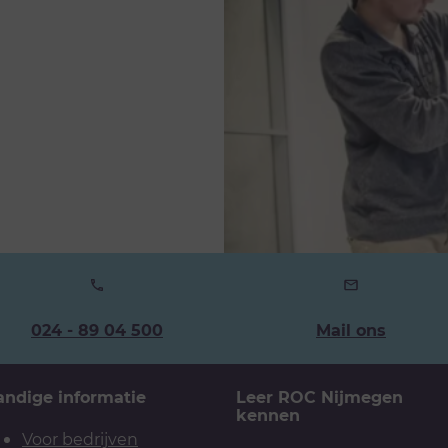
Ons
024 - 89 04 500
Mail ons
telefoonnummer:
andige informatie
Leer ROC Nijmegen
kennen
Voor bedrijven