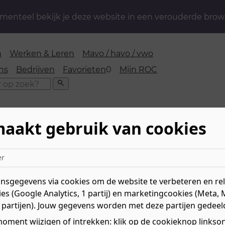
enteel bekijk je deze website in een verouderde brow
n
Werken & Leren
Mavo / havo / vwo
favorieten
ns
Bedrijven
Favorieten
0
Mijn ROC
Zoeken
maakt gebruik van cookies
nwerking opleidingen Bouwkunde en Engineering
er
enwerking opleidingen B
sgegevens via cookies om de website te verbeteren en rele
es (Google Analytics, 1 partij) en marketingcookies (Meta, 
 partijen). Jouw gegevens worden met deze partijen gedeel
oment wijzigen of intrekken: klik op de cookieknop linksond