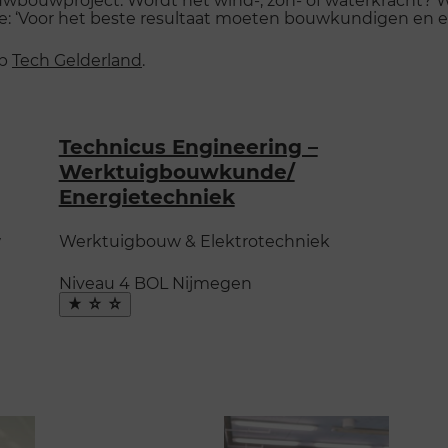
e: ‘Voor het beste resultaat moeten bouwkundigen en e
op
Tech Gelderland
.
Technicus Engineering –
Werktuigbouwkunde/​
Energietechniek
w
Werktuigbouw & Elektrotechniek
Niveau 4
BOL
Nijmegen
Maak
favoriet