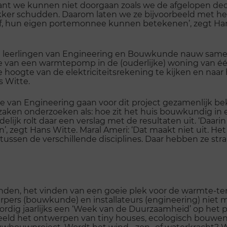
 want we kunnen niet doorgaan zoals we de afgelopen de
kker schudden. Daarom laten we ze bijvoorbeeld met h
, hun eigen portemonnee kunnen betekenen’, zegt Hans
 dat leerlingen van Engineering en Bouwkunde nauw sam
e van een warmtepomp in de (ouderlijke) woning van één
de hoogte van de elektriciteitsrekening te kijken en naa
s Witte.
an Engineering gaan voor dit project gezamenlijk bek
zaken onderzoeken als: hoe zit het huis bouwkundig in
delijk rolt daar een verslag met de resultaten uit. ‘Daari
ren’, zegt Hans Witte. Maral Ameri: ‘Dat maakt niet uit.
sen de verschillende disciplines. Daar hebben ze strak
nden, het vinden van een goeie plek voor de warmte-te
pers (bouwkunde) en installateurs (engineering) niet m
ig jaarlijks een ‘Week van de Duurzaamheid’ op het p
eeld het ontwerpen van tiny houses, ecologisch bouwen
wbouwproject. Wordt het wind-, zon- of waterkracht? W