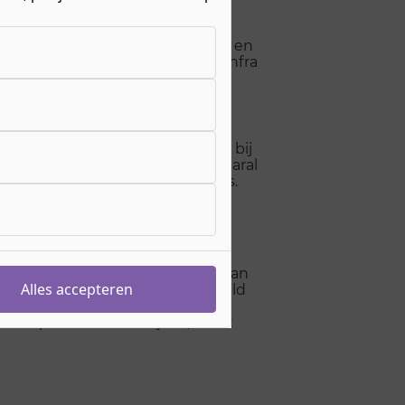
rken de opleidingen Bouwkunde en
de aan de opleiding Bouw en Infra
 opleidingen in de toekomst
. Bijvoorbeeld voor het
en om het als vak op te nemen bij
in van het eerste jaar’, zegt Maral
rijk en interessant dit thema is.
n flauw idee dat de herkomst van
Alles accepteren
Afgestudeerden gaan bijvoorbeeld
enkantoor of een gemeente, ze
ere panden die verrijzen, is het