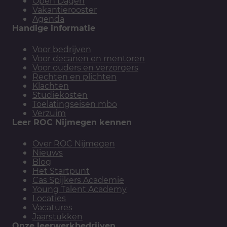
Open Dagen
Vakantierooster
Agenda
Handige informatie
Voor bedrijven
Voor decanen en mentoren
Voor ouders en verzorgers
Rechten en plichten
Klachten
Studiekosten
Toelatingseisen mbo
Verzuim
Leer ROC Nijmegen kennen
Over ROC Nijmegen
Nieuws
Blog
Het Startpunt
Cas Spijkers Academie
Young Talent Academy
Locaties
Vacatures
Jaarstukken
Onze leerwerkbedrijven