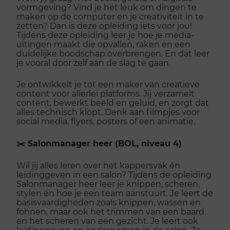
vormgeving? Vind je het leuk om dingen te
maken op de computer en je creativiteit in te
zetten? Dan is deze opleiding iets voor jou!
Tijdens deze opleiding leer je hoe je media-
uitingen maakt die opvallen, raken en een
duidelijke boodschap overbrengen. En dat leer
je vooral door zelf aan de slag te gaan.
Je ontwikkelt je tot een maker van creatieve
content voor allerlei platforms. Jij verzamelt
content, bewerkt beeld en geluid, en zorgt dat
alles technisch klopt. Denk aan filmpjes voor
social media, flyers, posters of een animatie.
✂️ Salonmanager heer (BOL, niveau 4)
Wil jij alles leren over het kappersvak én
leidinggeven in een salon? Tijdens de opleiding
Salonmanager heer leer je knippen, scheren,
stylen én hoe je een team aanstuurt. Je leert de
basisvaardigheden zoals knippen, wassen en
föhnen, maar ook het trimmen van een baard
en het scheren van een gezicht. Je leert ook
leidinggeven en ondernemen in de salon. Zo