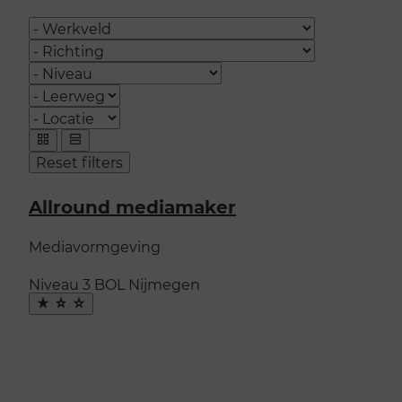
Categories
Richting
Niveau
Leerweg
Plaats
Opleidingen
weergeven
Toon
Toon
Reset filters
als:
als
als
grid
lijst
Allround mediamaker
Mediavormgeving
Niveau 3
BOL
Nijmegen
Maak
favoriet