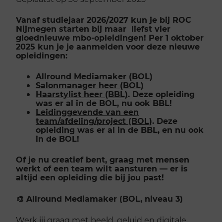
Vanaf studiejaar 2026/2027 kun je bij ROC
Nijmegen starten bij maar liefst vier
gloednieuwe mbo-opleidingen! Per 1 oktober
2025 kun je je aanmelden voor deze nieuwe
opleidingen:
Allround Mediamaker (BOL)
Salonmanager heer (BOL)
Haarstylist heer (BBL)
. Deze opleiding
was er al in de BOL, nu ook BBL!
Leidinggevende van een
team/afdeling/project (BOL)
. Deze
opleiding was er al in de BBL, en nu ook
in de BOL!
Of je nu creatief bent, graag met mensen
werkt of een team wilt aansturen — er is
altijd een opleiding die bij jou past!
🎨 Allround Mediamaker (BOL, niveau 3)
Werk jij graag met beeld, geluid en digitale