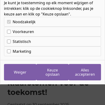
Je kunt je toestemming op elk moment wijzigen of
intrekken: klik op de cookieknop linksonder, pas je
keuze aan en klik op "Keuze opslaan".
Kies uw cookie-voorkeuren
Noodzakelijk
Home
»
Nieuws
»
🎉 Nieuw bij ROC Nijmegen: 4 opleidingen die
Voorkeuren
jou klaarstomen voor de toekomst!
Statistisch
Marketing
🎉 Nieuw bij ROC
Nijmegen: 4
Keuze
Alles
opleidingen die jou
Weiger
opslaan
accepteren
klaarstomen voor de
toekomst!
Geplaatst op 30 september 2025