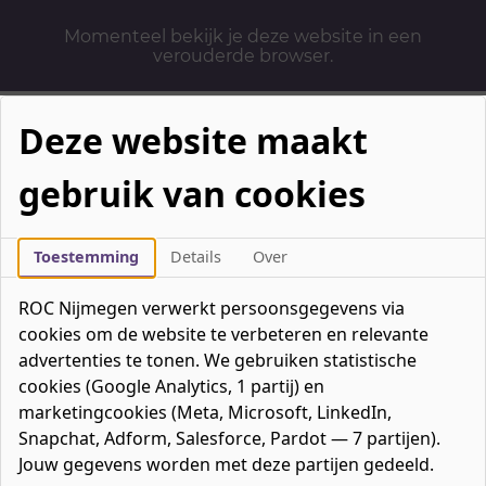
Momenteel bekijk je deze website in een
verouderde browser.
Deze website maakt
gebruik van cookies
Mbo-opleidingen
Werken & Leren
Toestemming
Details
Over
Mavo / havo / vwo
ROC Nijmegen verwerkt persoonsgegevens via
Contact
cookies om de website te verbeteren en relevante
Over ons
advertenties te tonen. We gebruiken statistische
cookies (Google Analytics, 1 partij) en
Bedrijven
marketingcookies (Meta, Microsoft, LinkedIn,
favorieten
Favorieten
0
Snapchat, Adform, Salesforce, Pardot — 7 partijen).
Mijn ROC
Jouw gegevens worden met deze partijen gedeeld.
Zoeken
Zoeken