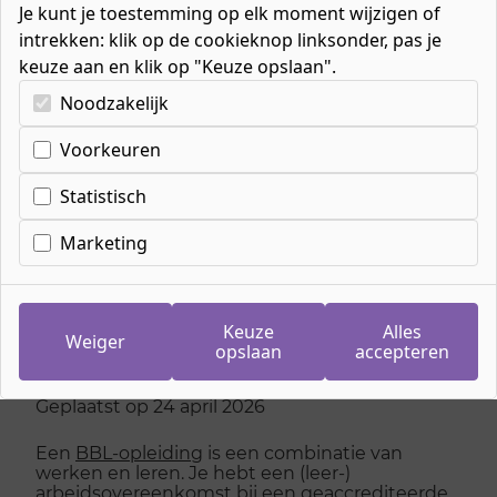
Je kunt je toestemming op elk moment wijzigen of
intrekken: klik op de cookieknop linksonder, pas je
keuze aan en klik op "Keuze opslaan".
Kies uw cookie-voorkeuren
Noodzakelijk
Home
»
Nieuws
»
Inschrijvingen BBL-opleidingen Entree weer
Voorkeuren
geopend
Statistisch
Marketing
Inschrijvingen BBL-
opleidingen Entree
Keuze
Alles
weer geopend
Weiger
opslaan
accepteren
Geplaatst op 24 april 2026
Een
BBL-opleiding
is een combinatie van
werken en leren. Je hebt een (leer-)
arbeidsovereenkomst bij een geaccrediteerde