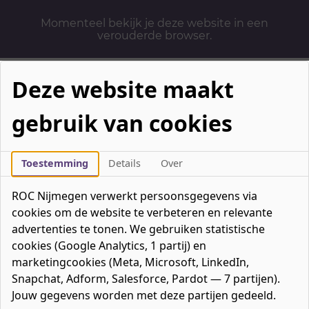
Momenteel bekijk je deze website in een
verouderde browser.
Deze website maakt
gebruik van cookies
Mbo-opleidingen
Werken & Leren
Toestemming
Details
Over
Mavo / havo / vwo
ROC Nijmegen verwerkt persoonsgegevens via
Contact
cookies om de website te verbeteren en relevante
Over ons
advertenties te tonen. We gebruiken statistische
cookies (Google Analytics, 1 partij) en
Bedrijven
marketingcookies (Meta, Microsoft, LinkedIn,
favorieten
Favorieten
0
Snapchat, Adform, Salesforce, Pardot — 7 partijen).
Mijn ROC
Jouw gegevens worden met deze partijen gedeeld.
Zoeken
Zoeken