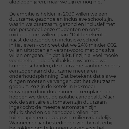
afgelopen jaren, maar we zijn er nog niet.”
De ambitie is helder: in 2030 willen we een
duurzame, gezonde en inclusieve school
zijn,
waarin we duurzaam, gezond en inclusief met
ons personeel, onze studenten en onze
middelen om willen gaan. “Dat betekent –
naast de gezonde en inclusieve school
initiatieven - concreet dat we 24% minder CO2
willen uitstoten en verantwoord met ons afval
willen omgaan. En dat lukt. Er zijn al veel mooie
voorbeelden; de afvalbakken waarmee we
kunnen scheiden, de duurzame kantine en er is
een zogenaamd duurzame meerjaren
onderhoudsplanning. Dat betekent dat als we
dingen moeten vervangen, dat het duurzaam
gebeurt. Zo zijn de ketels in Boxmeer
vervangen door duurzamere exemplaren en
hebben we direct de isolatie aangepakt. Maar
ook de sanitaire automaten zijn duurzaam
ingekocht; de meeste automaten zijn
refurbished en de handdoekrollen, het
toiletpapier en de zeep zijn milieuvriendelijk.
Wanneer er aanbestedingen zijn, ben ik erbij
betrokken om te kunnen kiezen voor het