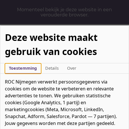
Momenteel bekijk je deze website in een
verouderde browser.
Deze website maakt
gebruik van cookies
Mbo-opleidingen
Werken & Leren
Toestemming
Details
Over
Mavo / havo / vwo
ROC Nijmegen verwerkt persoonsgegevens via
Contact
cookies om de website te verbeteren en relevante
Over ons
advertenties te tonen. We gebruiken statistische
cookies (Google Analytics, 1 partij) en
Bedrijven
marketingcookies (Meta, Microsoft, LinkedIn,
favorieten
Favorieten
0
Snapchat, Adform, Salesforce, Pardot — 7 partijen).
Mijn ROC
Jouw gegevens worden met deze partijen gedeeld.
Zoeken
Zoeken