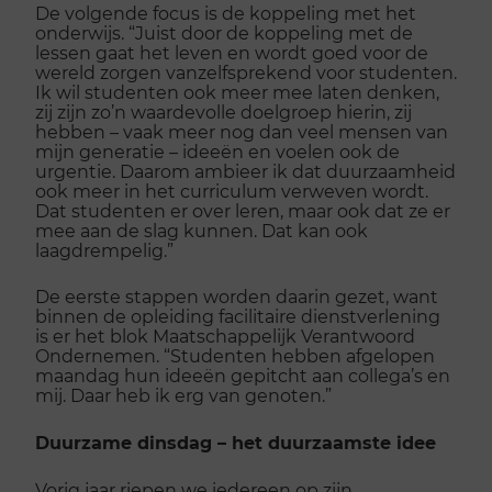
De volgende focus is de koppeling met het
onderwijs. “Juist door de koppeling met de
lessen gaat het leven en wordt goed voor de
wereld zorgen vanzelfsprekend voor studenten.
Ik wil studenten ook meer mee laten denken,
zij zijn zo’n waardevolle doelgroep hierin, zij
hebben – vaak meer nog dan veel mensen van
mijn generatie – ideeën en voelen ook de
urgentie. Daarom ambieer ik dat duurzaamheid
ook meer in het curriculum verweven wordt.
Dat studenten er over leren, maar ook dat ze er
mee aan de slag kunnen. Dat kan ook
laagdrempelig.”
De eerste stappen worden daarin gezet, want
binnen de opleiding facilitaire dienstverlening
is er het blok Maatschappelijk Verantwoord
Ondernemen. “Studenten hebben afgelopen
maandag hun ideeën gepitcht aan collega’s en
mij. Daar heb ik erg van genoten.”
Duurzame dinsdag – het duurzaamste idee
Vorig jaar riepen we iedereen op zijn