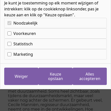
Je kunt je toestemming op elk moment wijzigen of
intrekken: klik op de cookieknop linksonder, pas je
keuze aan en klik op "Keuze opslaan".
Kies uw cookie-voorkeuren
Noodzakelijk
Home
»
Nieuws
»
Duurzaamheid bij ROC Nijmegen
Voorkeuren
Statistisch
Duurzaamheid bij ROC
Marketing
Nijmegen
Keuze
Alles
Geplaatst op 06 juli 2022
Weiger
opslaan
accepteren
Het afgelopen jaar zijn we volop bezig geweest
met duurzaamheid. Soms heel zichtbaar, zoals
tijdens de duurzaamheidsmarkt, maar veel
vaker nog achter de schermen. Er gebeurt veel,
Cecile Manniën, regisseur duurzaamheid,
neemt ons mee in de ontwikkelingen. Hoe