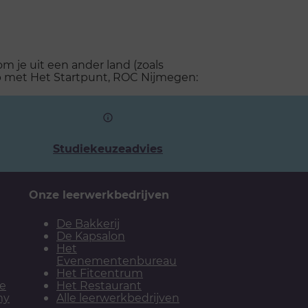
 je uit een ander land (zoals
p met Het Startpunt, ROC Nijmegen:
Studiekeuzeadvies
Onze leerwerkbedrijven
De Bakkerij
De Kapsalon
Het
Evenementenbureau
Het Fitcentrum
ie
Het Restaurant
my
Alle leerwerkbedrijven