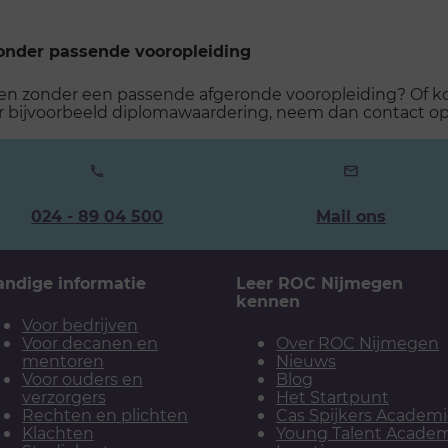
onder passende vooropleiding
n zonder een passende afgeronde vooropleiding? Of kom
er bijvoorbeeld diplomawaardering, neem dan contact o
Ons
024 - 89 04 500
Mail ons
telefoonnummer:
andige informatie
Leer ROC Nijmegen
kennen
Voor bedrijven
Voor decanen en
Over ROC Nijmegen
mentoren
Nieuws
Voor ouders en
Blog
verzorgers
Het Startpunt
Rechten en plichten
Cas Spijkers Academ
Klachten
Young Talent Acade