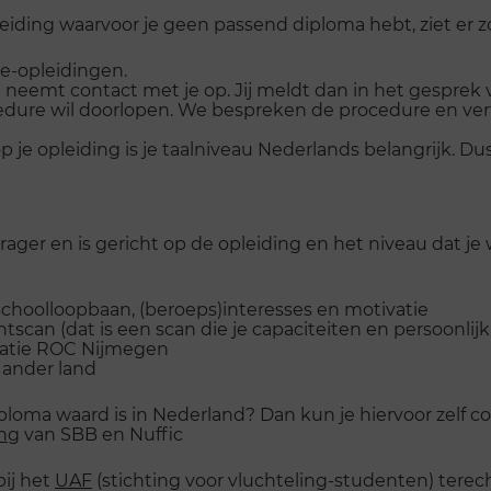
iding waarvoor je geen passend diploma hebt, ziet er z
ee-opleidingen.
neemt contact met je op. Jij meldt dan in het gesprek 
cedure wil doorlopen. We bespreken de procedure en ver
e opleiding is je taalniveau Nederlands belangrijk. Dus 
rager en is gericht op de opleiding en het niveau dat je
choolloopbaan, (beroeps)interesses en motivatie
tscan (dat is een scan die je capaciteiten en persoonlijk
catie ROC Nijmegen
n ander land
diploma waard is in Nederland? Dan kun je hiervoor zel
ing
van SBB en Nuffic
ij het
UAF
(stichting voor vluchteling-studenten) terec