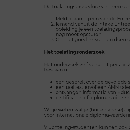
De toelatingsprocedure voor een ople
Meld je aan bij één van de Entr
Iemand vanuit de intake Entree 
opleiding je een toelatingspro
nog moet opsturen.
Om het goed te kunnen doen op j
Het toelatingsonderzoek
Het onderzoek zelf verschilt per aanv
bestaan uit
een gesprek over de gevolgde s
een taaltest en/of een AMN talen
ontvangen informatie van Edu
certificaten of diploma’s uit ee
Wil je weten wat je (buitenlandse) 
voor Internationale diplomawaarder
Vluchteling-studenten kunnen ook b