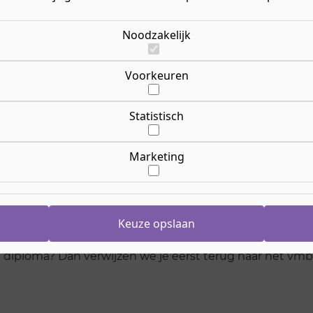
?
Noodzakelijk
eau 2, 3 of 4 doen, maar mag je de opleiding niet doen om
gsprocedure starten.
Voorkeuren
e:
Statistisch
 kunnen halen
iste niveau heeft
Marketing
opleiding voortgezet onderwijs, maar misschien wel een
 je land van herkomst. Belangrijk is dat je wel in staat
Keuze opslaan
o
diploma? Dan verwijzen we je eerst terug naar het vmbo