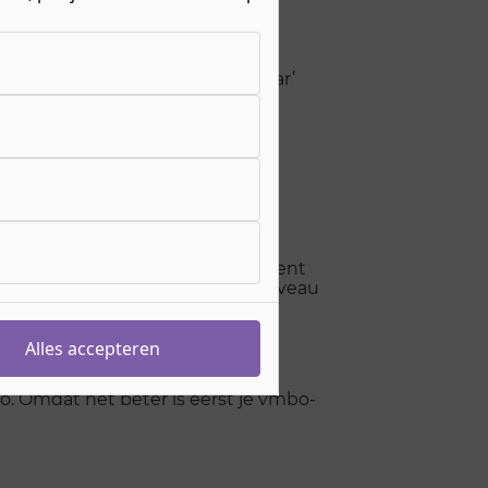
dat je ‘wettelijk niet toelaatbaar’
 paar VAVO-certificaten. Of je bent
 moet zijn om een opleiding op niveau
Alles accepteren
. Omdat het beter is eerst je vmbo-