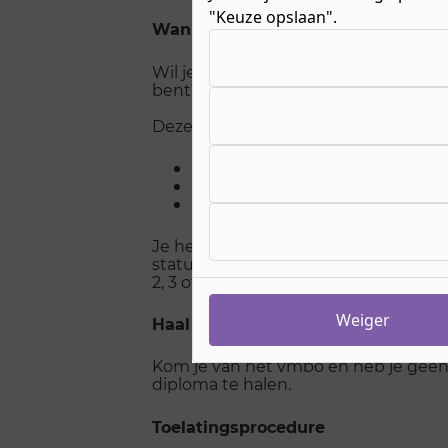
"Keuze opslaan".
Wanneer een toelatingsprocedure
Kies uw cookie-voorkeuren
Wil je graag een bol-opleiding op niv
bent? Soms kunnen we een toelatin
Deze procedure is er voor iedereen di
geen diploma heeft gehaald of
geen diploma kan laten zien, of
waarvan het diploma niet het ju
Je hebt bijvoorbeeld geen afgeronde 
statushouder en hebt een diploma uit
2, 3 of 4 succesvol af te ronden.
Weiger
Haal eerst je diploma op het vmb
Kom je van het vmbo en heb je geen 
diploma te halen.
Toelatingsprocedure