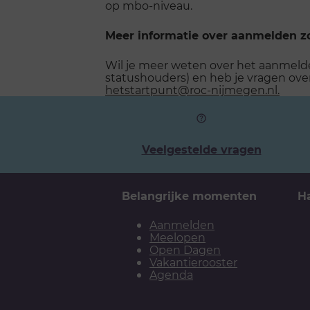
op mbo-niveau.
Meer informatie over aanmelden z
Wil je meer weten over het aanmelde
statushouders) en heb je vragen ov
hetstartpunt@roc-nijmegen.nl.
Veelgestelde vragen
Belangrijke momenten
H
Aanmelden
Meelopen
Open Dagen
Vakantierooster
Agenda