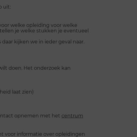
o uit:
voor welke opleiding voor welke
tellen je welke stukken je eventueel
daar kijken we in ieder geval naar.
 wilt doen. Het onderzoek kan
heid laat zien)
f contact opnemen met het
centrum
ht voor informatie over opleidingen