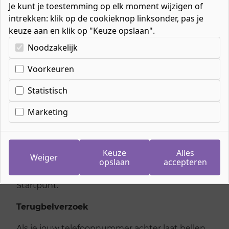
Je kunt je toestemming op elk moment wijzigen of
intrekken: klik op de cookieknop linksonder, pas je
keuze aan en klik op "Keuze opslaan".
Kies uw cookie-voorkeuren
Noodzakelijk
Home
»
Interessetest
»
Voorwaarden interessetest
Voorkeuren
Statistisch
Voorwaarden
Marketing
interessetest
Keuze
Alles
We slaan jouw gegevens en de testuitslag op
Weiger
opslaan
accepteren
om je goed te kunnen helpen. Jouw uitslag is
alleen te bekijken door de voorlichters van Het
Startpunt.
Terugbelverzoek
Als je jouw telefoonnummer achter laat bellen