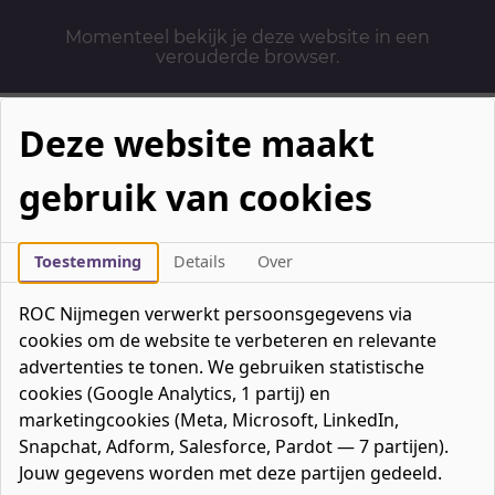
Momenteel bekijk je deze website in een
verouderde browser.
Deze website maakt
gebruik van cookies
Mbo-opleidingen
Werken & Leren
Toestemming
Details
Over
Mavo / havo / vwo
ROC Nijmegen verwerkt persoonsgegevens via
Contact
cookies om de website te verbeteren en relevante
Over ons
advertenties te tonen. We gebruiken statistische
cookies (Google Analytics, 1 partij) en
Bedrijven
marketingcookies (Meta, Microsoft, LinkedIn,
favorieten
Favorieten
0
Snapchat, Adform, Salesforce, Pardot — 7 partijen).
Mijn ROC
Jouw gegevens worden met deze partijen gedeeld.
Zoeken
Zoeken