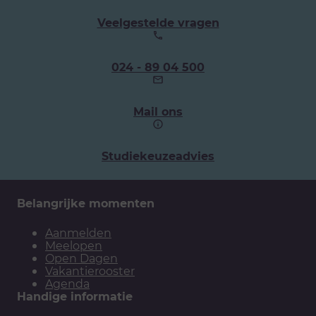
Veelgestelde vragen
Ons
024 - 89 04 500
telefoonnummer:
Mail ons
Studiekeuzeadvies
Belangrijke momenten
Aanmelden
Meelopen
Open Dagen
Vakantierooster
Agenda
Handige informatie