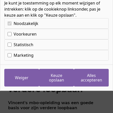
Je kunt je toestemming op elk moment wijzigen of
intrekken: klik op de cookieknop linksonder, pas je
keuze aan en klik op "Keuze opslaan".
Kies uw cookie-voorkeuren
Noodzakelijk
Home
»
Blog
»
Cookie-instellingen
Vincent's mbo-opleiding was een goede basis
Voorkeuren
voor zijn verdere loopbaan
Statistisch
Marketing
Vincent's mbo-
opleiding was een
Keuze
Alles
goede basis voor zijn
Weiger
opslaan
accepteren
verdere loopbaan
Vincent's mbo-opleiding was een goede
basis voor zijn verdere loopbaan