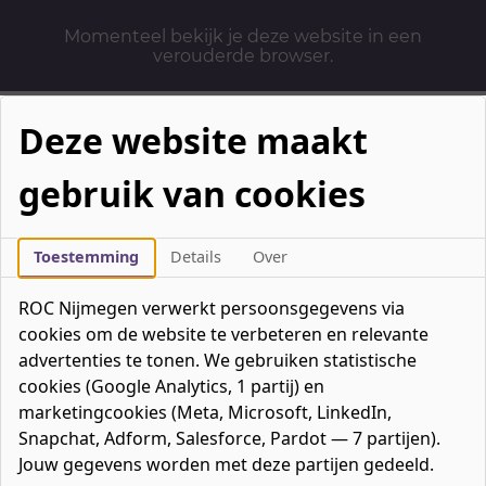
Momenteel bekijk je deze website in een
verouderde browser.
Deze website maakt
gebruik van cookies
Mbo-opleidingen
Werken & Leren
Toestemming
Details
Over
Mavo / havo / vwo
ROC Nijmegen verwerkt persoonsgegevens via
Contact
cookies om de website te verbeteren en relevante
Over ons
advertenties te tonen. We gebruiken statistische
cookies (Google Analytics, 1 partij) en
Bedrijven
marketingcookies (Meta, Microsoft, LinkedIn,
favorieten
Favorieten
0
Snapchat, Adform, Salesforce, Pardot — 7 partijen).
Mijn ROC
Jouw gegevens worden met deze partijen gedeeld.
Zoeken
Zoeken