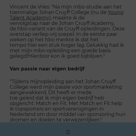
Vincent de Vries: "Na mijn
mbo
-studie aan het
toenmalige Johan Cruyff College
(nu de
Young
Talent Academy
)
, maakte ik
de
vervolgstap
naar
de Johan Cruyff Academy,
de
hbo-
variant van de Cruyff
-
opleidingen. De
ze
overstap verliep
vrij soepel.
In de eerste paar
weken op het
hbo
merkte ik dat het
tempo
hier
een stuk hoger lag. Gelukkig had ik
met mijn
mbo
-opleiding een goede basis
gelegd!Hierdoor kon ik goed bijblijven."
Van passie naar eigen bedrijf
"Tijdens mijn
opleiding
aan het Johan Cruyff
College
werd
mijn passie voor sportmarketing
aangewakkerd. Dit
heeft er mede
toe
geleid
dat
ik mijn eigen bedrijf heb
opgericht:
Match en Fit. Met Match en Fit help
ik topsporters en sportverenigingen in
Nederland om door middel van sponsoring hun
dromen en doelen te verwezenlijken."