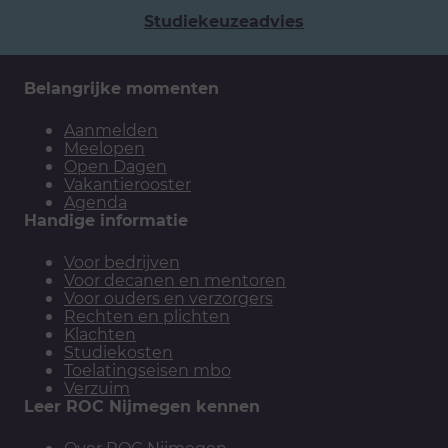
Studiekeuzeadvies
Belangrijke momenten
Aanmelden
Meelopen
Open Dagen
Vakantierooster
Agenda
Handige informatie
Voor bedrijven
Voor decanen en mentoren
Voor ouders en verzorgers
Rechten en plichten
Klachten
Studiekosten
Toelatingseisen mbo
Verzuim
Leer ROC Nijmegen kennen
Over ROC Nijmegen