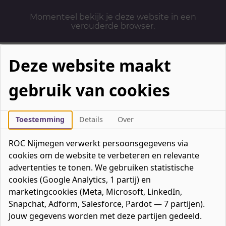
Momenteel bekijk je deze website in een
verouderde browser.
Deze website maakt
gebruik van cookies
Mbo-opleidingen
Werken & Leren
Toestemming
Details
Over
Mavo / havo / vwo
ROC Nijmegen verwerkt persoonsgegevens via
Contact
cookies om de website te verbeteren en relevante
Over ons
advertenties te tonen. We gebruiken statistische
cookies (Google Analytics, 1 partij) en
Bedrijven
marketingcookies (Meta, Microsoft, LinkedIn,
favorieten
Favorieten
0
Snapchat, Adform, Salesforce, Pardot — 7 partijen).
Mijn ROC
Jouw gegevens worden met deze partijen gedeeld.
Zoeken
Zoeken