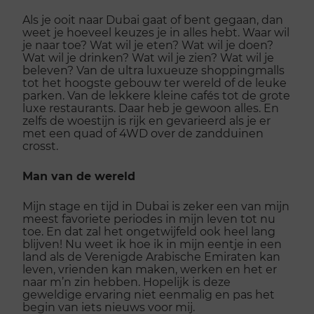
Als je ooit naar Dubai gaat of bent gegaan, dan
weet je hoeveel keuzes je in alles hebt. Waar wil
je naar toe? Wat wil je eten? Wat wil je doen?
Wat wil je drinken? Wat wil je zien? Wat wil je
beleven? Van de ultra luxueuze shoppingmalls
tot het hoogste gebouw ter wereld of de leuke
parken. Van de lekkere kleine cafés tot de grote
luxe restaurants. Daar heb je gewoon alles. En
zelfs de woestijn is rijk en gevarieerd als je er
met een quad of 4WD over de zandduinen
crosst.
Man van de wereld
Mijn stage en tijd in Dubai is zeker een van mijn
meest favoriete periodes in mijn leven tot nu
toe. En dat zal het ongetwijfeld ook heel lang
blijven! Nu weet ik hoe ik in mijn eentje in een
land als de Verenigde Arabische Emiraten kan
leven, vrienden kan maken, werken en het er
naar m’n zin hebben. Hopelijk is deze
geweldige ervaring niet eenmalig en pas het
begin van iets nieuws voor mij.