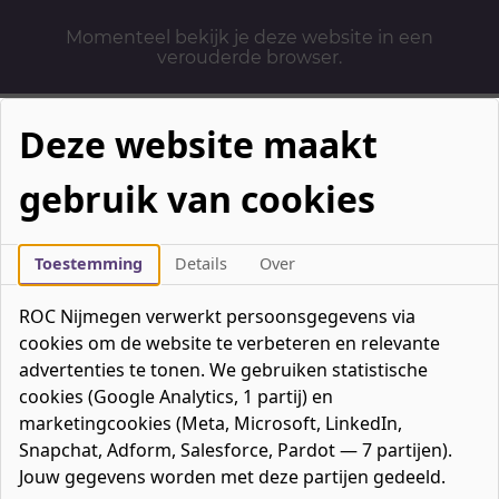
Momenteel bekijk je deze website in een
verouderde browser.
Deze website maakt
gebruik van cookies
Mbo-opleidingen
Werken & Leren
Toestemming
Details
Over
Mavo / havo / vwo
ROC Nijmegen verwerkt persoonsgegevens via
Contact
cookies om de website te verbeteren en relevante
Over ons
advertenties te tonen. We gebruiken statistische
cookies (Google Analytics, 1 partij) en
Bedrijven
marketingcookies (Meta, Microsoft, LinkedIn,
favorieten
Favorieten
0
Snapchat, Adform, Salesforce, Pardot — 7 partijen).
Mijn ROC
Jouw gegevens worden met deze partijen gedeeld.
Zoeken
Zoeken