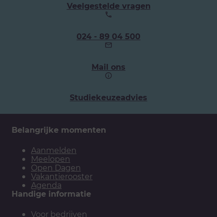
Veelgestelde vragen
Ons
024 - 89 04 500
telefoonnummer:
Mail ons
Studiekeuzeadvies
Belangrijke momenten
Aanmelden
Meelopen
Open Dagen
Vakantierooster
Agenda
Handige informatie
Voor bedrijven