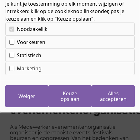
Je kunt je toestemming op elk moment wijzigen of
intrekken: klik op de cookieknop linksonder, pas je
keuze aan en klik op "Keuze opslaan".
Kies uw cookie-voorkeuren
Noodzakelijk
Home
»
Blog
»
Cookie-instellingen
5x redenen om te kiezen voor de opleiding
Voorkeuren
Medewerker evenementenorganisatie
Statistisch
Marketing
5x redenen om te
kiezen voor de
Keuze
Alles
opleiding Medewerker
Weiger
opslaan
accepteren
evenementenorganisati
Als Medewerker evenementenorganisatie
organiseer je de mooiste events, festivals,
beurzen en congressen. Van het bedenken van