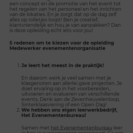
een concept en de promotie van het event tot
het regelen van het personeel en het inrichten
van de lokaties. En je zorgt dat op de dag zelf
alles op rolletjes loopt! Ben je creatief,
klantvriendelijk en hou je van aanpakken? Dan
is deze opleiding echt iets voor jou!
5 redenen om te kiezen voor de opleiding
Medewerker evenementenorganisatie
Je leert het meest in de praktijk!
En daarom werk je veel samen met je
klasgenoten aan allerlei gave projecten. Je
doet ervaring op in het voorbereiden,
uitvoeren en evalueren van verschillende
events. Denk aan de Zevenheuvelenloop,
Sinterklaasviering of een Open Dag!
We hebben ons eigen leerwerkbedrijf,
Het Evenementenbureau!
Samen met
het Evenementenbureau
leer
je hoe je evenementen organiseert. Ga aan