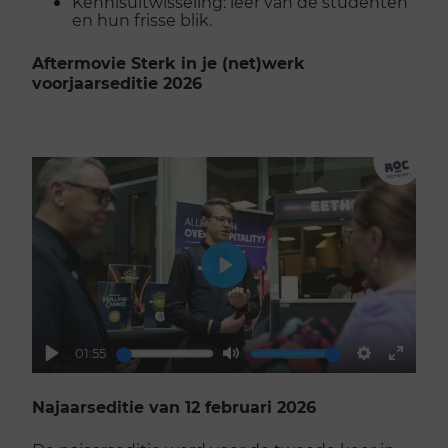
Kennisuitwisseling: leer van de studenten
en hun frisse blik.
Aftermovie Sterk in je (net)werk
voorjaarseditie 2026
Play
01:55
Play
Mute
Settings
Enter
fullsc
Najaarseditie van 12 februari 2026