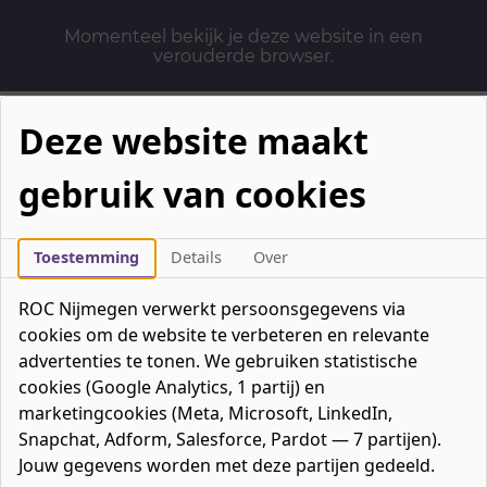
Momenteel bekijk je deze website in een
verouderde browser.
Deze website maakt
gebruik van cookies
Mbo-opleidingen
Werken & Leren
Toestemming
Details
Over
Mavo / havo / vwo
ROC Nijmegen verwerkt persoonsgegevens via
Contact
cookies om de website te verbeteren en relevante
Over ons
advertenties te tonen. We gebruiken statistische
cookies (Google Analytics, 1 partij) en
Bedrijven
marketingcookies (Meta, Microsoft, LinkedIn,
favorieten
Favorieten
0
Snapchat, Adform, Salesforce, Pardot — 7 partijen).
Mijn ROC
Jouw gegevens worden met deze partijen gedeeld.
Zoeken
Zoeken