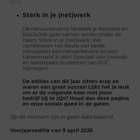
Snel
naar
Sterk in je (net)werk
menu
openen
De netwerkevents Versterk je Netwerk en
KiesJeJob gaan samen verder onder de
naam 'Sterk in je (net)werk'. We
combineren het beste van beide
concepten: een netwerkevent en een
banenmarkt in één! Speciaal voor tweede-
en laatstejaars studenten van ROC
Nijmegen.
De edities van dit jaar zitten erop en
waren een groot succes!
Lijkt het je leuk
om er de volgende keer met jouw
bedrijf bij te zijn? Houd dan deze pagina
en onze socials goed in de gaten.
Op dit moment zijn er geen data bekend
Voorjaarseditie van 9 april 2026