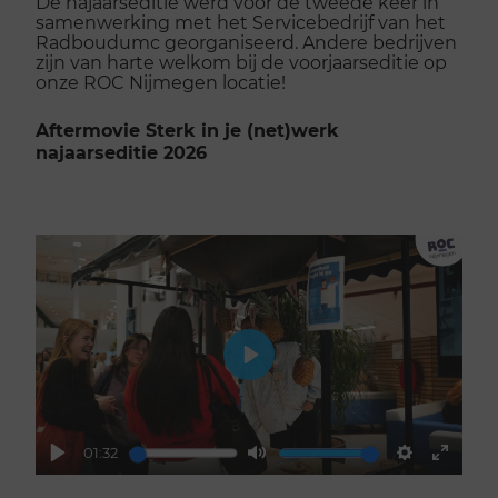
De najaarseditie werd voor de tweede keer in
samenwerking met het Servicebedrijf van het
Radboudumc georganiseerd. Andere bedrijven
zijn van harte welkom bij de voorjaarseditie op
onze ROC Nijmegen locatie!
Aftermovie Sterk in je (net)werk
najaarseditie 2026
Play
01:32
Play
Mute
Settings
Enter