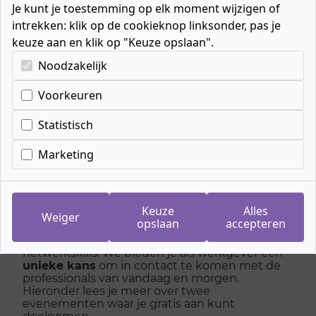
Je kunt je toestemming op elk moment wijzigen of
intrekken: klik op de cookieknop linksonder, pas je
keuze aan en klik op "Keuze opslaan".
Kies uw cookie-voorkeuren
Noodzakelijk
Home
»
Bedrijven
»
Samen netwerken
Voorkeuren
Statistisch
Samen netwerken
Marketing
Bij ROC Nijmegen leiden we vakmensen op die
de toekomst van de arbeidsmarkt vormen. We
bieden niet alleen relevant, flexibel en
Keuze
Alles
uitdagend onderwijs, maar zorgen er ook voor
Weiger
opslaan
accepteren
dat onze studenten klaar zijn om de
arbeidsmarkt te betreden met essentiële
netwerkskills. We bieden je als werkgever een
unieke kans
om in contact te komen met de
professionals van vandaag en morgen.
Hieronder lees je meer over twee
evenementen waar je gratis aan kunt
deelnemen.