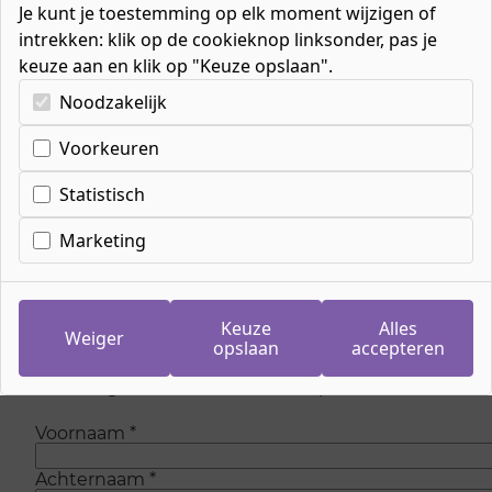
Je kunt je toestemming op elk moment wijzigen of
intrekken: klik op de cookieknop linksonder, pas je
keuze aan en klik op "Keuze opslaan".
Kies uw cookie-voorkeuren
Noodzakelijk
Voorkeuren
Inschrijven wachtlijst
meeloopdag
Statistisch
Luchtvaartdienstverlene
Marketing
Op dit moment zijn is er geen plaats meer om
mee te lopen bij de opleiding. Maar wees
Keuze
Alles
Weiger
gerust, we voegen regelmatig nieuwe plaatsen
opslaan
accepteren
toe. Laat je gegevens achter en we sturen je
eenmalig een e-mail als er weer plaats is.
Voornaam
*
Achternaam
*