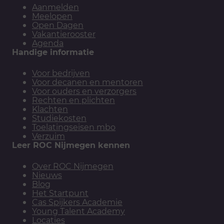
Aanmelden
Meelopen
Open Dagen
Vakantierooster
Agenda
Handige informatie
Voor bedrijven
Voor decanen en mentoren
Voor ouders en verzorgers
Rechten en plichten
Klachten
Studiekosten
Toelatingseisen mbo
Verzuim
Leer ROC Nijmegen kennen
Over ROC Nijmegen
Nieuws
Blog
Het Startpunt
Cas Spijkers Academie
Young Talent Academy
Locaties