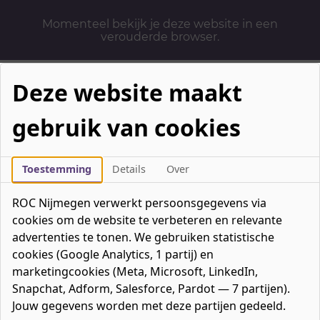
Momenteel bekijk je deze website in een
verouderde browser.
Deze website maakt
gebruik van cookies
Mbo-opleidingen
Werken & Leren
Toestemming
Details
Over
Mavo / havo / vwo
ROC Nijmegen verwerkt persoonsgegevens via
Contact
cookies om de website te verbeteren en relevante
Over ons
advertenties te tonen. We gebruiken statistische
cookies (Google Analytics, 1 partij) en
Bedrijven
marketingcookies (Meta, Microsoft, LinkedIn,
favorieten
Favorieten
0
Snapchat, Adform, Salesforce, Pardot — 7 partijen).
Mijn ROC
Jouw gegevens worden met deze partijen gedeeld.
Zoeken
Zoeken