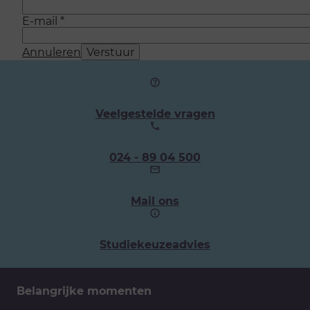
E-mail
*
Annuleren
Verstuur
Veelgestelde vragen
Ons
024 - 89 04 500
telefoonnummer:
Mail ons
Studiekeuzeadvies
Belangrijke momenten