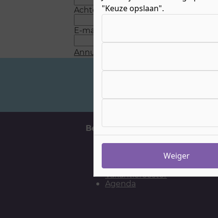
"Keuze opslaan".
Achternaam
*
Kies uw cookie-voorkeuren
E-mail
*
Annuleren
Verstuur
Veelgestelde vragen
Belangrijke momenten
H
Aanmelden
Weiger
Meelopen
Open Dagen
Vakantierooster
Agenda