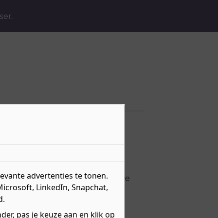
ser.
man
vante advertenties te tonen.
ust, we voegen regelmatig nieuwe
s.
Microsoft, LinkedIn, Snapchat,
d.
er, pas je keuze aan en klik op