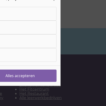
Studiekeuzeadvies
Onze leerwerkbedrijven
De Bakkerij
Alles accepteren
De Kapsalon
Het
Evenementenbureau
Het Fitcentrum
ie
Het Restaurant
my
Alle leerwerkbedrijven