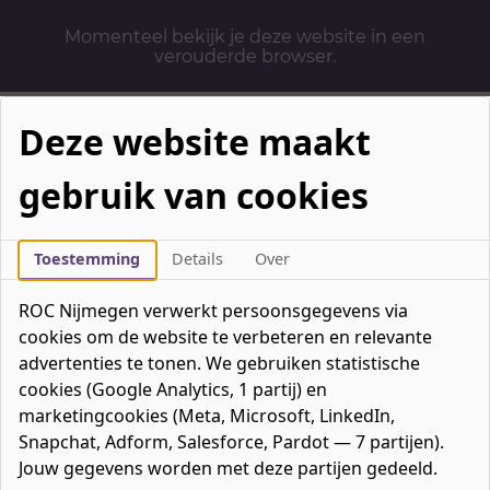
Momenteel bekijk je deze website in een
verouderde browser.
Deze website maakt
gebruik van cookies
Mbo-opleidingen
Werken & Leren
Toestemming
Details
Over
Mavo / havo / vwo
ROC Nijmegen verwerkt persoonsgegevens via
Contact
cookies om de website te verbeteren en relevante
Over ons
advertenties te tonen. We gebruiken statistische
cookies (Google Analytics, 1 partij) en
Bedrijven
marketingcookies (Meta, Microsoft, LinkedIn,
favorieten
Favorieten
0
Snapchat, Adform, Salesforce, Pardot — 7 partijen).
Mijn ROC
Jouw gegevens worden met deze partijen gedeeld.
Zoeken
Zoeken