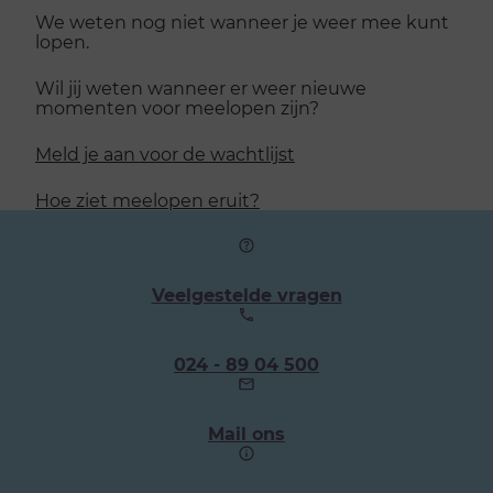
We weten nog niet wanneer je weer mee kunt
lopen.
Wil jij weten wanneer er weer nieuwe
momenten voor meelopen zijn?
Meld je aan voor de wachtlijst
Hoe ziet meelopen eruit?
Veelgestelde vragen
Ons
024 - 89 04 500
telefoonnummer:
Mail ons