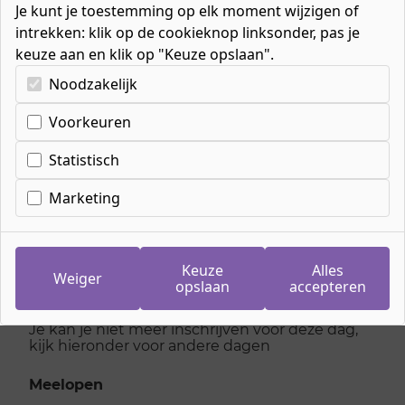
Je kunt je toestemming op elk moment wijzigen of
intrekken: klik op de cookieknop linksonder, pas je
keuze aan en klik op "Keuze opslaan".
Kies uw cookie-voorkeuren
Noodzakelijk
Voorkeuren
Inschrijven
meeloopdag
Statistisch
Medewerker sport en
Marketing
recreatie
Keuze
Alles
Weiger
opslaan
accepteren
donderdag 11 juni 2026
Je kan je niet meer inschrijven voor deze dag,
kijk hieronder voor andere dagen
Meelopen