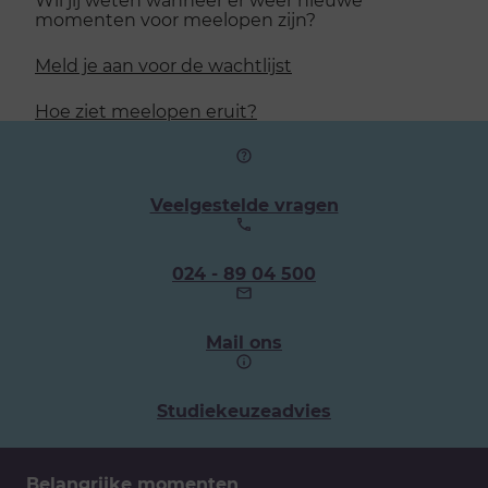
momenten voor meelopen zijn?
Meld je aan voor de wachtlijst
Hoe ziet meelopen eruit?
Veelgestelde vragen
Ons
024 - 89 04 500
telefoonnummer:
Mail ons
Studiekeuzeadvies
Belangrijke momenten