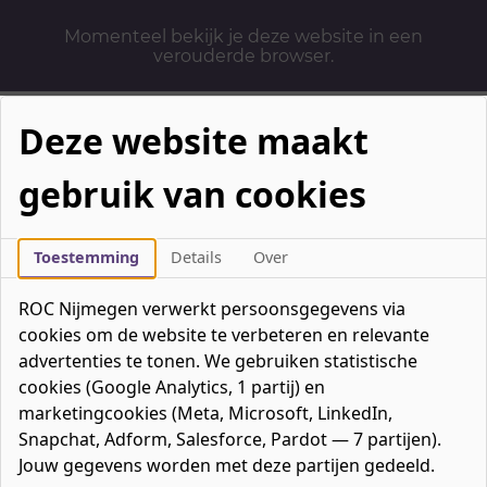
Momenteel bekijk je deze website in een
verouderde browser.
Deze website maakt
gebruik van cookies
Mbo-opleidingen
Werken & Leren
Toestemming
Details
Over
Mavo / havo / vwo
ROC Nijmegen verwerkt persoonsgegevens via
Contact
cookies om de website te verbeteren en relevante
Over ons
advertenties te tonen. We gebruiken statistische
cookies (Google Analytics, 1 partij) en
Bedrijven
marketingcookies (Meta, Microsoft, LinkedIn,
favorieten
Favorieten
0
Snapchat, Adform, Salesforce, Pardot — 7 partijen).
Mijn ROC
Jouw gegevens worden met deze partijen gedeeld.
Zoeken
Zoeken