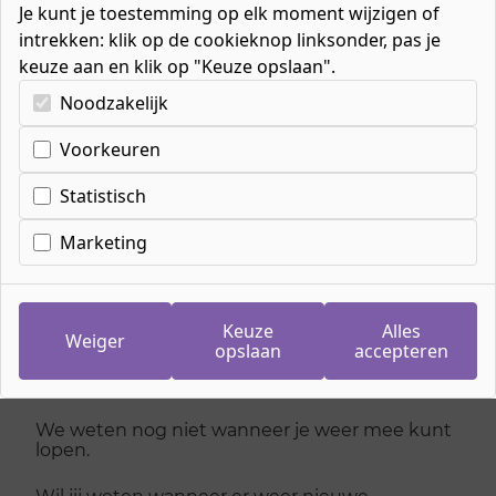
Je kunt je toestemming op elk moment wijzigen of
intrekken: klik op de cookieknop linksonder, pas je
keuze aan en klik op "Keuze opslaan".
Kies uw cookie-voorkeuren
Noodzakelijk
Voorkeuren
Inschrijven
meeloopdag Kok
Statistisch
Marketing
dinsdag 9 juni 2026
Je kan je niet meer inschrijven voor deze dag,
Keuze
Alles
kijk hieronder voor andere dagen
Weiger
opslaan
accepteren
Meelopen
We weten nog niet wanneer je weer mee kunt
lopen.
Wil jij weten wanneer er weer nieuwe