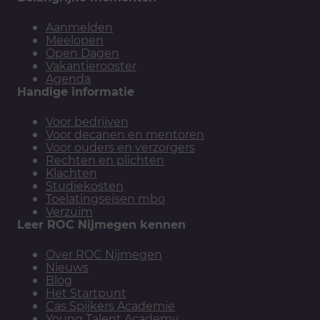
Aanmelden
Meelopen
Open Dagen
Vakantierooster
Agenda
Handige informatie
Voor bedrijven
Voor decanen en mentoren
Voor ouders en verzorgers
Rechten en plichten
Klachten
Studiekosten
Toelatingseisen mbo
Verzuim
Leer ROC Nijmegen kennen
Over ROC Nijmegen
Nieuws
Blog
Het Startpunt
Cas Spijkers Academie
Young Talent Academy