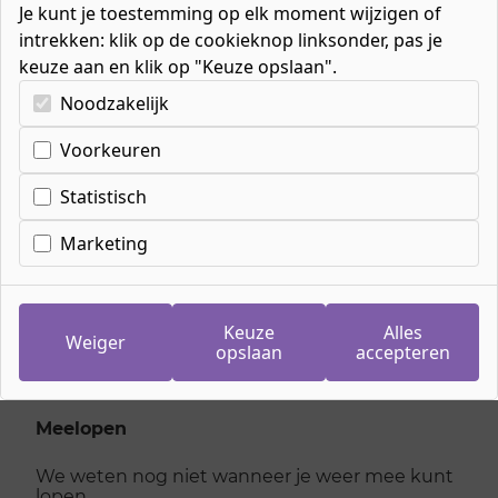
Je kunt je toestemming op elk moment wijzigen of
intrekken: klik op de cookieknop linksonder, pas je
keuze aan en klik op "Keuze opslaan".
Kies uw cookie-voorkeuren
Noodzakelijk
Cookie-instellingen
Voorkeuren
Inschrijven
meeloopdag
Statistisch
Onderwijsassistent
Marketing
woensdag 10 juni 2026
Keuze
Alles
Weiger
opslaan
accepteren
Je kan je niet meer inschrijven voor deze dag,
kijk hieronder voor andere dagen
Meelopen
We weten nog niet wanneer je weer mee kunt
lopen.