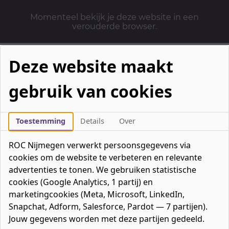
Momenteel bekijk je deze website in een
verouderde browser.
Deze website maakt
gebruik van cookies
Mbo-opleidingen
Werken & Leren
Toestemming
Details
Over
Mavo / havo / vwo
ROC Nijmegen verwerkt persoonsgegevens via
Contact
cookies om de website te verbeteren en relevante
Over ons
advertenties te tonen. We gebruiken statistische
cookies (Google Analytics, 1 partij) en
Bedrijven
marketingcookies (Meta, Microsoft, LinkedIn,
favorieten
Favorieten
0
Snapchat, Adform, Salesforce, Pardot — 7 partijen).
Mijn ROC
Jouw gegevens worden met deze partijen gedeeld.
Zoeken
Zoeken