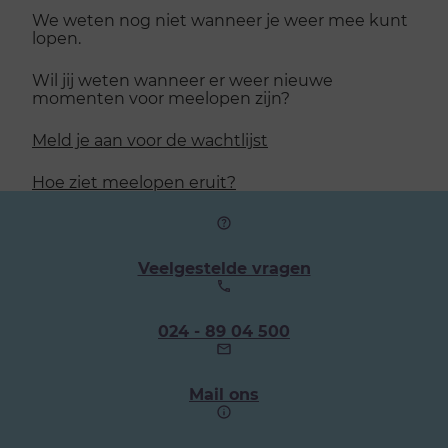
We weten nog niet wanneer je weer mee kunt
lopen.
Wil jij weten wanneer er weer nieuwe
momenten voor meelopen zijn?
Meld je aan voor de wachtlijst
Hoe ziet meelopen eruit?
Veelgestelde vragen
Ons
024 - 89 04 500
telefoonnummer:
Mail ons