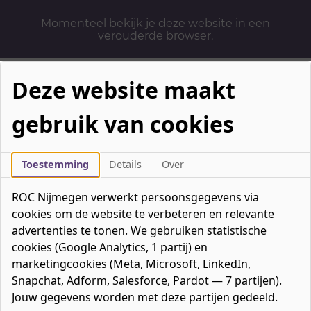
Momenteel bekijk je deze website in een
verouderde browser.
Deze website maakt
gebruik van cookies
Mbo-opleidingen
Werken & Leren
Toestemming
Details
Over
Mavo / havo / vwo
ROC Nijmegen verwerkt persoonsgegevens via
Contact
cookies om de website te verbeteren en relevante
Over ons
advertenties te tonen. We gebruiken statistische
cookies (Google Analytics, 1 partij) en
Bedrijven
marketingcookies (Meta, Microsoft, LinkedIn,
favorieten
Favorieten
0
Snapchat, Adform, Salesforce, Pardot — 7 partijen).
Mijn ROC
Jouw gegevens worden met deze partijen gedeeld.
Zoeken
Zoeken