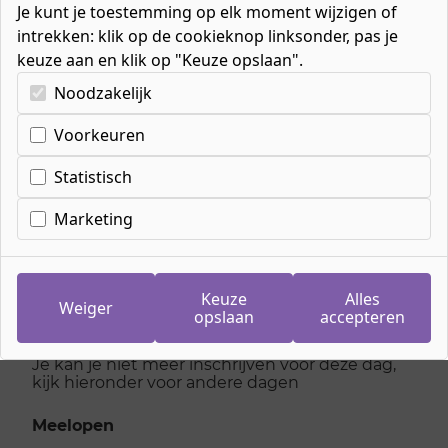
Je kunt je toestemming op elk moment wijzigen of
intrekken: klik op de cookieknop linksonder, pas je
keuze aan en klik op "Keuze opslaan".
Kies uw cookie-voorkeuren
Noodzakelijk
Cookie-instellingen
Voorkeuren
Inschrijven
meeloopdag Office &
Statistisch
Management Support
Marketing
Specialist
Keuze
Alles
Weiger
opslaan
accepteren
maandag 15 juni 2026
Je kan je niet meer inschrijven voor deze dag,
kijk hieronder voor andere dagen
Meelopen