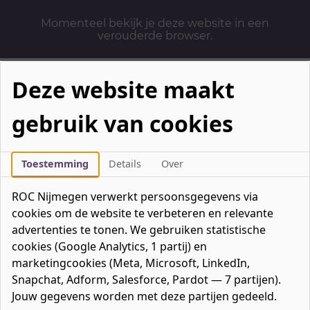
Momenteel bekijk je deze website in een
verouderde browser.
Deze website maakt
gebruik van cookies
Mbo-opleidingen
Werken & Leren
Toestemming
Details
Over
Mavo / havo / vwo
ROC Nijmegen verwerkt persoonsgegevens via
Contact
cookies om de website te verbeteren en relevante
Over ons
advertenties te tonen. We gebruiken statistische
cookies (Google Analytics, 1 partij) en
Bedrijven
marketingcookies (Meta, Microsoft, LinkedIn,
favorieten
Favorieten
0
Snapchat, Adform, Salesforce, Pardot — 7 partijen).
Mijn ROC
Jouw gegevens worden met deze partijen gedeeld.
Zoeken
Zoeken