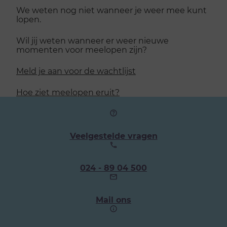
We weten nog niet wanneer je weer mee kunt
lopen.
Wil jij weten wanneer er weer nieuwe
momenten voor meelopen zijn?
Meld je aan voor de wachtlijst
Hoe ziet meelopen eruit?
Veelgestelde vragen
Ons
024 - 89 04 500
telefoonnummer:
Mail ons