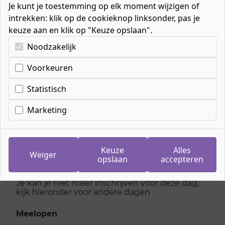
Je kunt je toestemming op elk moment wijzigen of
intrekken: klik op de cookieknop linksonder, pas je
keuze aan en klik op "Keuze opslaan".
Kies uw cookie-voorkeuren
Noodzakelijk
Cookie-instellingen
Voorkeuren
Inschrijven
meeloopdag
Statistisch
Manager/ondernemer
Marketing
horeca
Keuze
Alles
Weiger
opslaan
accepteren
dinsdag 23 juni 2026
Je kan je niet meer inschrijven voor deze dag,
kijk hieronder voor andere dagen
Meelopen