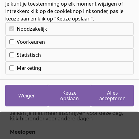
Je kunt je toestemming op elk moment wijzigen of
intrekken: klik op de cookieknop linksonder, pas je
keuze aan en klik op "Keuze opslaan".
Kies uw cookie-voorkeuren
Noodzakelijk
Voorkeuren
Inschrijven
meeloopdag
Statistisch
Leidinggevende
Marketing
hospitality
Keuze
Alles
Weiger
opslaan
accepteren
dinsdag 23 juni 2026
Je kan je niet meer inschrijven voor deze dag,
kijk hieronder voor andere dagen
Meelopen