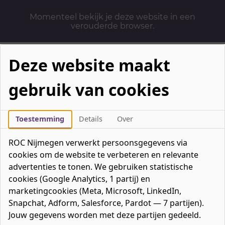
Momenteel bekijk je deze website in een
verouderde browser.
Deze website maakt
gebruik van cookies
Mbo-opleidingen
Werken & Leren
Toestemming
Details
Over
Mavo / havo / vwo
ROC Nijmegen verwerkt persoonsgegevens via
Contact
cookies om de website te verbeteren en relevante
Over ons
advertenties te tonen. We gebruiken statistische
cookies (Google Analytics, 1 partij) en
Bedrijven
marketingcookies (Meta, Microsoft, LinkedIn,
favorieten
Favorieten
0
Snapchat, Adform, Salesforce, Pardot — 7 partijen).
Mijn ROC
Jouw gegevens worden met deze partijen gedeeld.
Zoeken
Zoeken