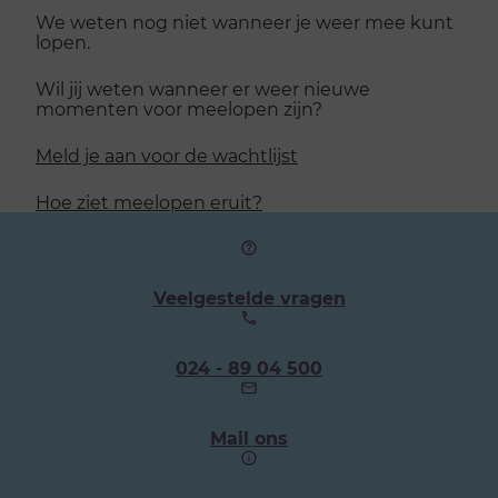
We weten nog niet wanneer je weer mee kunt
lopen.
Wil jij weten wanneer er weer nieuwe
momenten voor meelopen zijn?
Meld je aan voor de wachtlijst
Hoe ziet meelopen eruit?
Veelgestelde vragen
Ons
024 - 89 04 500
telefoonnummer:
Mail ons