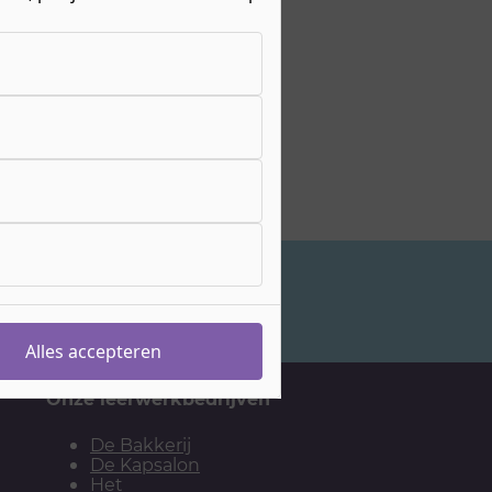
Studiekeuzeadvies
Alles accepteren
Onze leerwerkbedrijven
De Bakkerij
De Kapsalon
Het