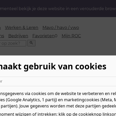
enteel bekijk je deze website in een verouderde brow
n
Werken & Leren
Mavo / havo / vwo
favorieten
ns
Bedrijven
Favorieten
0
Mijn ROC
Zoeken
maakt gebruik van cookies
oopdag Leidinggevende hos
er
sgegevens via cookies om de website te verbeteren en rele
es (Google Analytics, 1 partij) en marketingcookies (Meta, 
 partijen). Jouw gegevens worden met deze partijen gedeel
 deze dag, kijk hieronder voor andere dagen
oment wijzigen of intrekken: klik op de cookieknop linksond