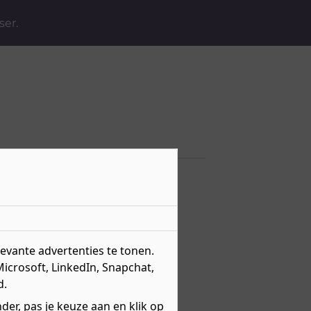
ser.
pitality
vante advertenties te tonen.
Microsoft, LinkedIn, Snapchat,
d.
er, pas je keuze aan en klik op