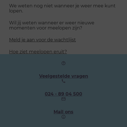
We weten nog niet wanneer je weer mee kunt
lopen.
Wil jij weten wanneer er weer nieuwe
momenten voor meelopen zijn?
Meld je aan voor de wachtlijst
Hoe ziet meelopen eruit?
Veelgestelde vragen
Ons
024 - 89 04 500
telefoonnummer:
Mail ons