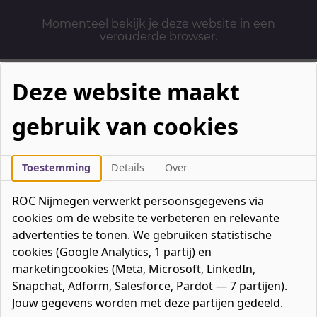
Momenteel bekijk je deze website in een
verouderde browser.
Deze website maakt
gebruik van cookies
Mbo-opleidingen
Werken & Leren
Toestemming
Details
Over
Mavo / havo / vwo
ROC Nijmegen verwerkt persoonsgegevens via
Contact
cookies om de website te verbeteren en relevante
Over ons
advertenties te tonen. We gebruiken statistische
cookies (Google Analytics, 1 partij) en
Bedrijven
marketingcookies (Meta, Microsoft, LinkedIn,
favorieten
Favorieten
0
Snapchat, Adform, Salesforce, Pardot — 7 partijen).
Mijn ROC
Jouw gegevens worden met deze partijen gedeeld.
Zoeken
Zoeken