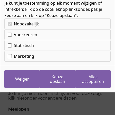
Je kunt je toestemming op elk moment wijzigen of
intrekken: klik op de cookieknop linksonder, pas je
keuze aan en klik op "Keuze opslaan".
Kies uw cookie-voorkeuren
Noodzakelijk
Cookie-instellingen
Voorkeuren
Inschrijven
meeloopdag
Statistisch
Medewerker sport en
Marketing
recreatie
Keuze
Alles
Weiger
opslaan
accepteren
maandag 16 maart 2026
Je kan je niet meer inschrijven voor deze dag,
kijk hieronder voor andere dagen
Meelopen