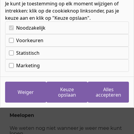
Je kunt je toestemming op elk moment wijzigen of
intrekken: klik op de cookieknop linksonder, pas je
keuze aan en klik op "Keuze opslaan".
Kies uw cookie-voorkeuren
Noodzakelijk
Voorkeuren
Inschrijven
meeloopdag Mbo-
Statistisch
Verpleegkundige
Marketing
dinsdag 10 maart 2026
Keuze
Alles
Weiger
opslaan
accepteren
Je kan je niet meer inschrijven voor deze dag,
kijk hieronder voor andere dagen
Meelopen
We weten nog niet wanneer je weer mee kunt
lopen.