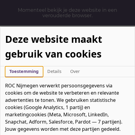
Momenteel bekijk je deze website in een
verouderde browser.
Deze website maakt
gebruik van cookies
Mbo-opleidingen
Werken & Leren
Toestemming
Details
Over
Mavo / havo / vwo
ROC Nijmegen verwerkt persoonsgegevens via
Contact
cookies om de website te verbeteren en relevante
Over ons
advertenties te tonen. We gebruiken statistische
cookies (Google Analytics, 1 partij) en
Bedrijven
marketingcookies (Meta, Microsoft, LinkedIn,
favorieten
Favorieten
0
Snapchat, Adform, Salesforce, Pardot — 7 partijen).
Mijn ROC
Jouw gegevens worden met deze partijen gedeeld.
Zoeken
Zoeken