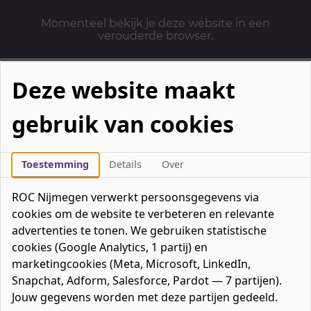
Momenteel bekijk je deze website in een
verouderde browser.
Deze website maakt
gebruik van cookies
Mbo-opleidingen
Werken & Leren
Toestemming
Details
Over
Mavo / havo / vwo
ROC Nijmegen verwerkt persoonsgegevens via
Contact
cookies om de website te verbeteren en relevante
Over ons
advertenties te tonen. We gebruiken statistische
cookies (Google Analytics, 1 partij) en
Bedrijven
marketingcookies (Meta, Microsoft, LinkedIn,
favorieten
Favorieten
0
Snapchat, Adform, Salesforce, Pardot — 7 partijen).
Mijn ROC
Jouw gegevens worden met deze partijen gedeeld.
Zoeken
Zoeken