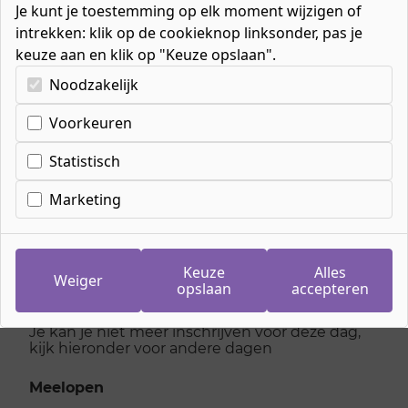
Je kunt je toestemming op elk moment wijzigen of
intrekken: klik op de cookieknop linksonder, pas je
keuze aan en klik op "Keuze opslaan".
Kies uw cookie-voorkeuren
Noodzakelijk
Cookie-instellingen
Voorkeuren
Inschrijven
meeloopdag
Statistisch
Persoonlijk begeleider
Marketing
maatschappelijke zorg
Keuze
Alles
Weiger
opslaan
accepteren
dinsdag 24 februari 2026
Je kan je niet meer inschrijven voor deze dag,
kijk hieronder voor andere dagen
Meelopen