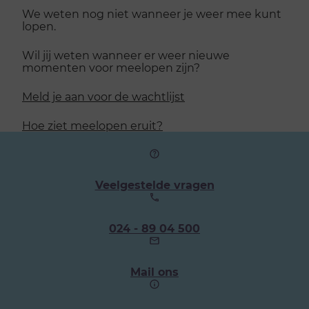
We weten nog niet wanneer je weer mee kunt
lopen.
Wil jij weten wanneer er weer nieuwe
momenten voor meelopen zijn?
Meld je aan voor de wachtlijst
Hoe ziet meelopen eruit?
Veelgestelde vragen
Ons
024 - 89 04 500
telefoonnummer:
Mail ons