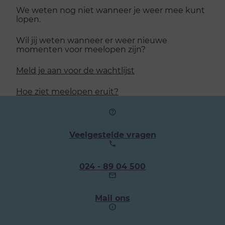
We weten nog niet wanneer je weer mee kunt
lopen.
Wil jij weten wanneer er weer nieuwe
momenten voor meelopen zijn?
Meld je aan voor de wachtlijst
Hoe ziet meelopen eruit?
Veelgestelde vragen
Ons
024 - 89 04 500
telefoonnummer:
Mail ons