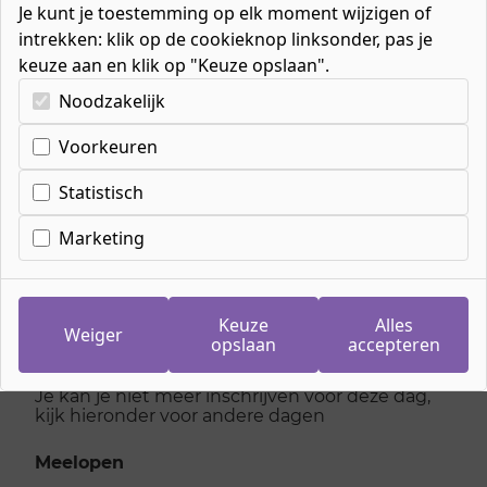
Je kunt je toestemming op elk moment wijzigen of
intrekken: klik op de cookieknop linksonder, pas je
keuze aan en klik op "Keuze opslaan".
Kies uw cookie-voorkeuren
Noodzakelijk
Voorkeuren
Inschrijven
meeloopdag
Statistisch
Manager/ondernemer
Marketing
horeca
Keuze
Alles
Weiger
opslaan
accepteren
maandag 23 februari 2026
Je kan je niet meer inschrijven voor deze dag,
kijk hieronder voor andere dagen
Meelopen