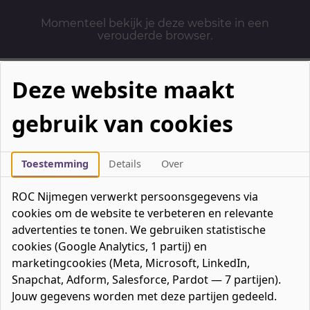
Momenteel bekijk je deze website in een
verouderde browser.
Deze website maakt
gebruik van cookies
Mbo-opleidingen
Werken & Leren
Toestemming
Details
Over
Mavo / havo / vwo
ROC Nijmegen verwerkt persoonsgegevens via
Contact
cookies om de website te verbeteren en relevante
Over ons
advertenties te tonen. We gebruiken statistische
cookies (Google Analytics, 1 partij) en
Bedrijven
marketingcookies (Meta, Microsoft, LinkedIn,
favorieten
Favorieten
0
Snapchat, Adform, Salesforce, Pardot — 7 partijen).
Mijn ROC
Jouw gegevens worden met deze partijen gedeeld.
Zoeken
Zoeken