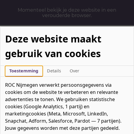
Momenteel bekijk je deze website in een
verouderde browser.
Deze website maakt
gebruik van cookies
Mbo-opleidingen
Werken & Leren
Toestemming
Details
Over
Mavo / havo / vwo
ROC Nijmegen verwerkt persoonsgegevens via
Contact
cookies om de website te verbeteren en relevante
Over ons
advertenties te tonen. We gebruiken statistische
cookies (Google Analytics, 1 partij) en
Bedrijven
marketingcookies (Meta, Microsoft, LinkedIn,
favorieten
Favorieten
0
Snapchat, Adform, Salesforce, Pardot — 7 partijen).
Mijn ROC
Jouw gegevens worden met deze partijen gedeeld.
Zoeken
Zoeken