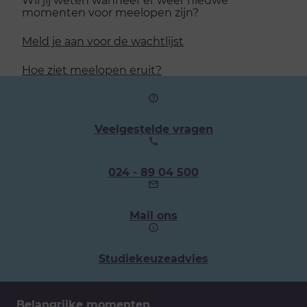
momenten voor meelopen zijn?
Meld je aan voor de wachtlijst
Hoe ziet meelopen eruit?
Veelgestelde vragen
Ons
024 - 89 04 500
telefoonnummer:
Mail ons
Studiekeuzeadvies
Belangrijke momenten