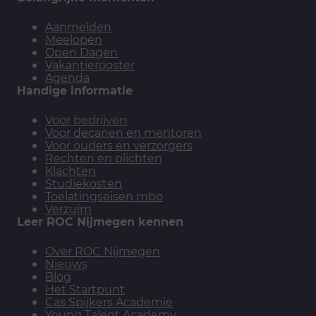
Aanmelden
Meelopen
Open Dagen
Vakantierooster
Agenda
Handige informatie
Voor bedrijven
Voor decanen en mentoren
Voor ouders en verzorgers
Rechten en plichten
Klachten
Studiekosten
Toelatingseisen mbo
Verzuim
Leer ROC Nijmegen kennen
Over ROC Nijmegen
Nieuws
Blog
Het Startpunt
Cas Spijkers Academie
Young Talent Academy