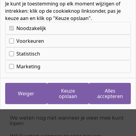
Je kunt je toestemming op elk moment wijzigen of
intrekken: klik op de cookieknop linksonder, pas je
keuze aan en klik op "Keuze opslaan".
Kies uw cookie-voorkeuren
Noodzakelijk
Voorkeuren
Inschrijven
meeloopdag Kok
Statistisch
Marketing
dinsdag 20 januari 2026
Je kan je niet meer inschrijven voor deze dag,
Keuze
Alles
kijk hieronder voor andere dagen
Weiger
opslaan
accepteren
Meelopen
We weten nog niet wanneer je weer mee kunt
lopen.
Wil jij weten wanneer er weer nieuwe