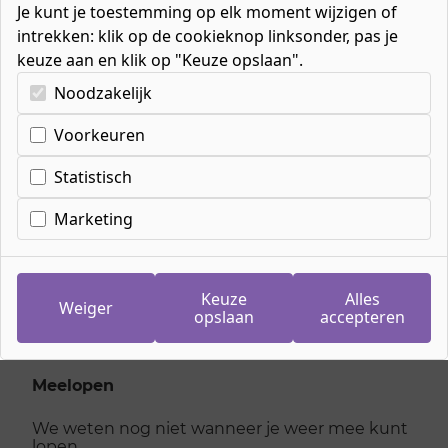
Je kunt je toestemming op elk moment wijzigen of
intrekken: klik op de cookieknop linksonder, pas je
keuze aan en klik op "Keuze opslaan".
Kies uw cookie-voorkeuren
Noodzakelijk
Voorkeuren
Inschrijven
meeloopdag Junior
Statistisch
accountmanager
Marketing
maandag 19 januari 2026
Keuze
Alles
Weiger
opslaan
accepteren
Je kan je niet meer inschrijven voor deze dag,
kijk hieronder voor andere dagen
Meelopen
We weten nog niet wanneer je weer mee kunt
lopen.