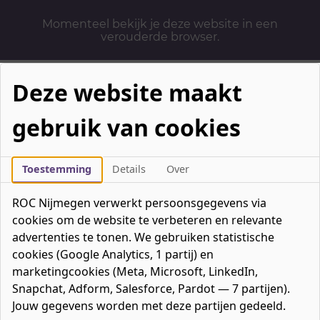
Momenteel bekijk je deze website in een
verouderde browser.
Deze website maakt
gebruik van cookies
Mbo-opleidingen
Werken & Leren
Toestemming
Details
Over
Mavo / havo / vwo
ROC Nijmegen verwerkt persoonsgegevens via
Contact
cookies om de website te verbeteren en relevante
Over ons
advertenties te tonen. We gebruiken statistische
cookies (Google Analytics, 1 partij) en
Bedrijven
marketingcookies (Meta, Microsoft, LinkedIn,
favorieten
Favorieten
0
Snapchat, Adform, Salesforce, Pardot — 7 partijen).
Mijn ROC
Jouw gegevens worden met deze partijen gedeeld.
Zoeken
Zoeken