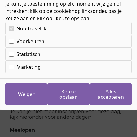
Je kunt je toestemming op elk moment wijzigen of
intrekken: klik op de cookieknop linksonder, pas je
keuze aan en klik op "Keuze opslaan".
Kies uw cookie-voorkeuren
Noodzakelijk
Voorkeuren
Inschrijven
meeloopdag
Statistisch
Medewerker
Marketing
productietechniek
Keuze
Alles
Weiger
opslaan
accepteren
woensdag 10 december 2025
Je kan je niet meer inschrijven voor deze dag,
kijk hieronder voor andere dagen
Meelopen