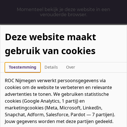
Momenteel bekijk je deze website in een
verouderde browser.
Deze website maakt
gebruik van cookies
Mbo-opleidingen
Werken & Leren
Toestemming
Details
Over
Mavo / havo / vwo
ROC Nijmegen verwerkt persoonsgegevens via
Contact
cookies om de website te verbeteren en relevante
Over ons
advertenties te tonen. We gebruiken statistische
cookies (Google Analytics, 1 partij) en
Bedrijven
marketingcookies (Meta, Microsoft, LinkedIn,
favorieten
Favorieten
0
Snapchat, Adform, Salesforce, Pardot — 7 partijen).
Mijn ROC
Jouw gegevens worden met deze partijen gedeeld.
Zoeken
Zoeken