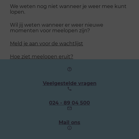
We weten nog niet wanneer je weer mee kunt
lopen.
Wil jij weten wanneer er weer nieuwe
momenten voor meelopen zijn?
Meld je aan voor de wachtlijst
Hoe ziet meelopen eruit?
Veelgestelde vragen
Ons
024 - 89 04 500
telefoonnummer:
Mail ons