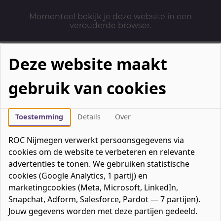
Momenteel bekijk je deze website in een
verouderde browser.
Deze website maakt
gebruik van cookies
Mbo-opleidingen
Werken & Leren
Toestemming
Details
Over
Mavo / havo / vwo
ROC Nijmegen verwerkt persoonsgegevens via
Contact
cookies om de website te verbeteren en relevante
Over ons
advertenties te tonen. We gebruiken statistische
cookies (Google Analytics, 1 partij) en
Bedrijven
marketingcookies (Meta, Microsoft, LinkedIn,
favorieten
Favorieten
0
Snapchat, Adform, Salesforce, Pardot — 7 partijen).
Mijn ROC
Jouw gegevens worden met deze partijen gedeeld.
Zoeken
Zoeken