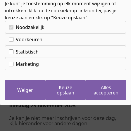
Je kunt je toestemming op elk moment wijzigen of
intrekken: klik op de cookieknop linksonder, pas je
keuze aan en klik op "Keuze opslaan".
Kies uw cookie-voorkeuren
Noodzakelijk
Cookie-instellingen
Voorkeuren
Inschrijven
meeloopdag
Statistisch
Leidinggevende
Marketing
facilitaire
dienstverlening
Keuze
Alles
Weiger
opslaan
accepteren
dinsdag 25 november 2025
Je kan je niet meer inschrijven voor deze dag,
kijk hieronder voor andere dagen