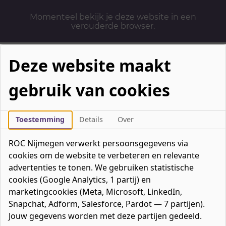
Momenteel bekijk je deze website in een
verouderde browser.
Deze website maakt
gebruik van cookies
Mbo-opleidingen
Werken & Leren
Toestemming
Details
Over
Mavo / havo / vwo
ROC Nijmegen verwerkt persoonsgegevens via
Contact
cookies om de website te verbeteren en relevante
Over ons
advertenties te tonen. We gebruiken statistische
cookies (Google Analytics, 1 partij) en
Bedrijven
marketingcookies (Meta, Microsoft, LinkedIn,
favorieten
Favorieten
0
Snapchat, Adform, Salesforce, Pardot — 7 partijen).
Mijn ROC
Jouw gegevens worden met deze partijen gedeeld.
Zoeken
Zoeken