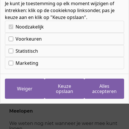
Je kunt je toestemming op elk moment wijzigen of
intrekken: klik op de cookieknop linksonder, pas je
keuze aan en klik op "Keuze opslaan".
Kies uw cookie-voorkeuren
Noodzakelijk
Voorkeuren
Inschrijven
meeloopdag Assistent
Statistisch
dienstverlening
Marketing
maandag 3 november 2025
Keuze
Alles
Weiger
opslaan
accepteren
Je kan je niet meer inschrijven voor deze dag,
kijk hieronder voor andere dagen
Meelopen
We weten nog niet wanneer je weer mee kunt
lopen.