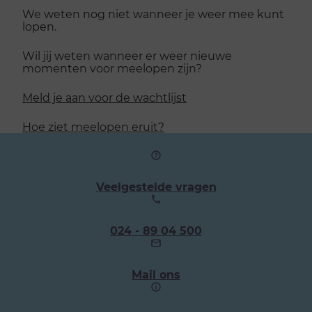
We weten nog niet wanneer je weer mee kunt
lopen.
Wil jij weten wanneer er weer nieuwe
momenten voor meelopen zijn?
Meld je aan voor de wachtlijst
Hoe ziet meelopen eruit?
Veelgestelde vragen
Ons
024 - 89 04 500
telefoonnummer:
Mail ons