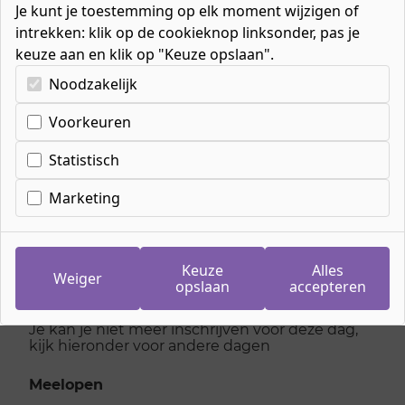
Je kunt je toestemming op elk moment wijzigen of
intrekken: klik op de cookieknop linksonder, pas je
keuze aan en klik op "Keuze opslaan".
Kies uw cookie-voorkeuren
Noodzakelijk
Voorkeuren
Inschrijven
meeloopdag
Statistisch
Begeleider
Marketing
maatschappelijke zorg
Keuze
Alles
Weiger
opslaan
accepteren
maandag 17 november 2025
Je kan je niet meer inschrijven voor deze dag,
kijk hieronder voor andere dagen
Meelopen