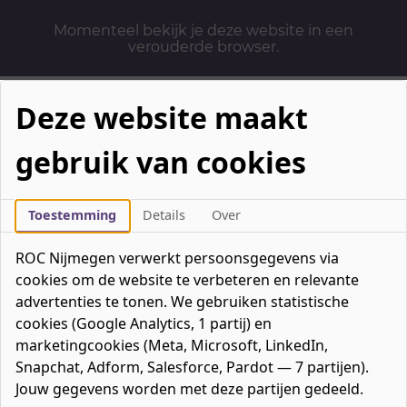
Momenteel bekijk je deze website in een
verouderde browser.
Deze website maakt
gebruik van cookies
Mbo-opleidingen
Werken & Leren
Toestemming
Details
Over
Mavo / havo / vwo
ROC Nijmegen verwerkt persoonsgegevens via
Contact
cookies om de website te verbeteren en relevante
Over ons
advertenties te tonen. We gebruiken statistische
cookies (Google Analytics, 1 partij) en
Bedrijven
marketingcookies (Meta, Microsoft, LinkedIn,
favorieten
Favorieten
0
Snapchat, Adform, Salesforce, Pardot — 7 partijen).
Mijn ROC
Jouw gegevens worden met deze partijen gedeeld.
Zoeken
Zoeken