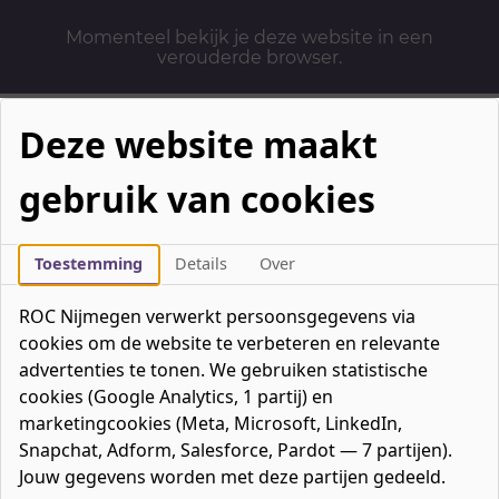
Momenteel bekijk je deze website in een
verouderde browser.
Deze website maakt
gebruik van cookies
Mbo-opleidingen
Werken & Leren
Toestemming
Details
Over
Mavo / havo / vwo
ROC Nijmegen verwerkt persoonsgegevens via
Contact
cookies om de website te verbeteren en relevante
Over ons
advertenties te tonen. We gebruiken statistische
cookies (Google Analytics, 1 partij) en
Bedrijven
marketingcookies (Meta, Microsoft, LinkedIn,
favorieten
Favorieten
0
Snapchat, Adform, Salesforce, Pardot — 7 partijen).
Mijn ROC
Jouw gegevens worden met deze partijen gedeeld.
Zoeken
Zoeken