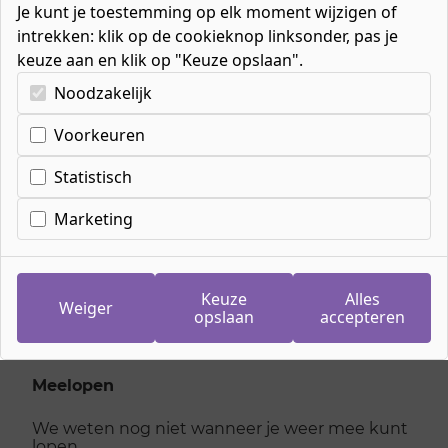
Je kunt je toestemming op elk moment wijzigen of
intrekken: klik op de cookieknop linksonder, pas je
keuze aan en klik op "Keuze opslaan".
Kies uw cookie-voorkeuren
Noodzakelijk
Cookie-instellingen
Voorkeuren
Inschrijven
meeloopdag E-
Statistisch
commerce specialist
Marketing
maandag 20 oktober 2025
Keuze
Alles
Weiger
opslaan
accepteren
Je kan je niet meer inschrijven voor deze dag,
kijk hieronder voor andere dagen
Meelopen
We weten nog niet wanneer je weer mee kunt
lopen.