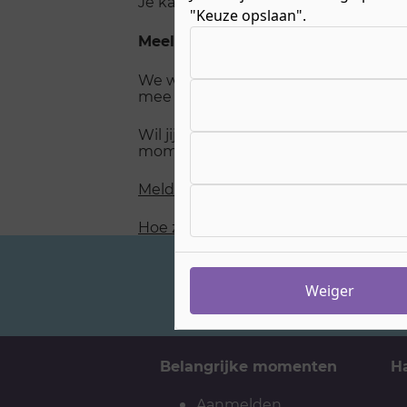
Je kan je niet meer inschrijven voor
"Keuze opslaan".
Kies uw cookie-voorkeuren
Meelopen
We weten nog niet wanneer je weer
mee kunt lopen.
Wil jij weten wanneer er weer nieuw
momenten voor meelopen zijn?
Meld je aan voor de wachtlijst
Hoe ziet meelopen eruit?
Weiger
Veelgestelde vragen
Belangrijke momenten
H
Aanmelden