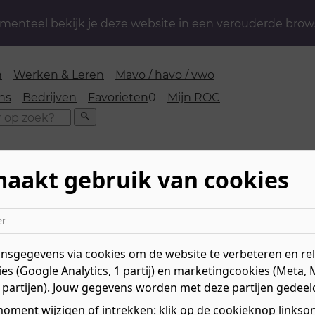
enteel bekijk je deze website in een verouderde brow
n
Werken & Leren
Mavo / havo / vwo
favorieten
ns
Bedrijven
Favorieten
0
Mijn ROC
Zoeken
maakt gebruik van cookies
oopdag Leidinggevende faci
er
sgegevens via cookies om de website te verbeteren en rele
es (Google Analytics, 1 partij) en marketingcookies (Meta, 
 partijen). Jouw gegevens worden met deze partijen gedeel
oment wijzigen of intrekken: klik op de cookieknop linksond