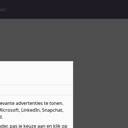
ser.
litaire
vante advertenties te tonen.
Microsoft, LinkedIn, Snapchat,
d.
er, pas je keuze aan en klik op