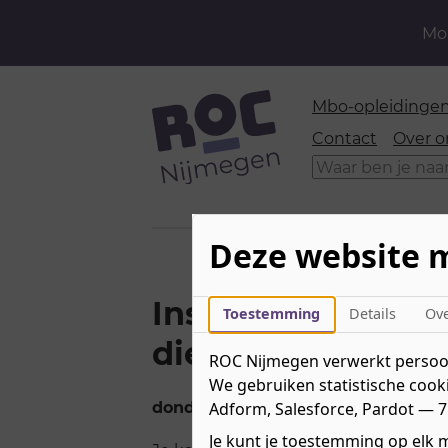
Mom
Mbo-opleidinge
Contact
Over o
Zoeken
Deze website 
Inschrijven meel
Toestemming
Details
Ov
dienstverlening
ROC Nijmegen verwerkt persoon
We gebruiken statistische cooki
donderdag 15 mei 2025
Adform, Salesforce, Pardot — 7
Je kunt je toestemming op elk m