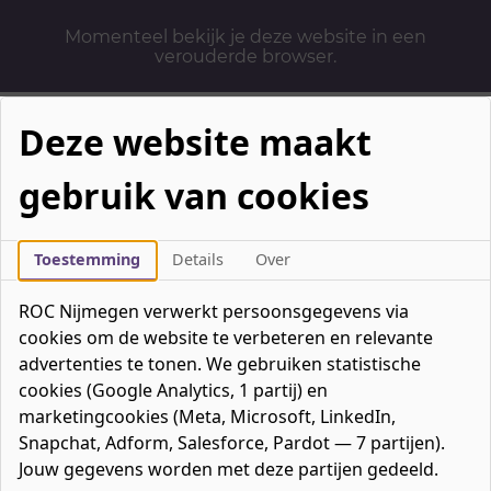
Momenteel bekijk je deze website in een
verouderde browser.
Deze website maakt
gebruik van cookies
Mbo-opleidingen
Werken & Leren
Toestemming
Details
Over
Mavo / havo / vwo
ROC Nijmegen verwerkt persoonsgegevens via
Contact
cookies om de website te verbeteren en relevante
Over ons
advertenties te tonen. We gebruiken statistische
cookies (Google Analytics, 1 partij) en
Bedrijven
marketingcookies (Meta, Microsoft, LinkedIn,
favorieten
Favorieten
0
Snapchat, Adform, Salesforce, Pardot — 7 partijen).
Mijn ROC
Jouw gegevens worden met deze partijen gedeeld.
Zoeken
Zoeken