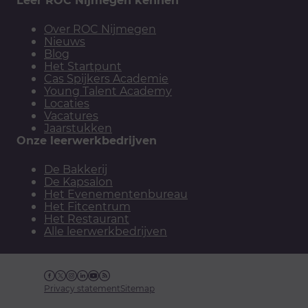
Over ROC Nijmegen
Nieuws
Blog
Het Startpunt
Cas Spijkers Academie
Young Talent Academy
Locaties
Vacatures
Jaarstukken
Onze leerwerkbedrijven
De Bakkerij
De Kapsalon
Het Evenementenbureau
Het Fitcentrum
Het Restaurant
Alle leerwerkbedrijven
Facebook
Twitter
Instagram
Linkedin
YouTube
RSS
Privacy statement
Sitemap