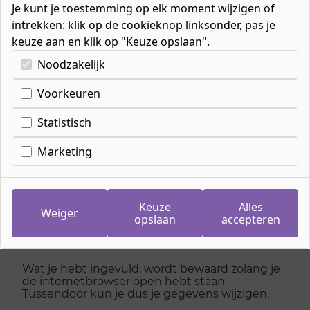
Je kunt je toestemming op elk moment wijzigen of
intrekken: klik op de cookieknop linksonder, pas je
keuze aan en klik op "Keuze opslaan".
Kies uw cookie-voorkeuren
Noodzakelijk
Aanmelden voor
Voorkeuren
Helpende plus
Statistisch
1
Marketing
/
4
Aanmelden duurt ongeveer tien minuten. Klik
onderaan de pagina op de knop 'Start
Keuze
Alles
Weiger
aanmelding'. Daarna kun je je gegevens
opslaan
accepteren
invullen. Elke stap begint op een nieuw
scherm.
Wat je hebt ingevuld, wordt bewaard zolang je
de internetbrowser open hebt staan.
Tussendoor kun je dus je gegevens wijzigen.