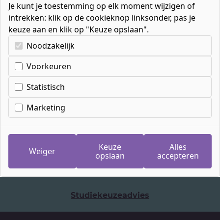
Je kunt je toestemming op elk moment wijzigen of
intrekken: klik op de cookieknop linksonder, pas je
keuze aan en klik op "Keuze opslaan".
Kies uw cookie-voorkeuren
Noodzakelijk
Er zijn geen start momenten bekend voor deze
opleiding
Voorkeuren
Statistisch
Veelgestelde vragen
Marketing
Ons
024 - 89 04 500
telefoonnummer:
Keuze
Alles
Weiger
opslaan
accepteren
Mail ons
Studiekeuzeadvies