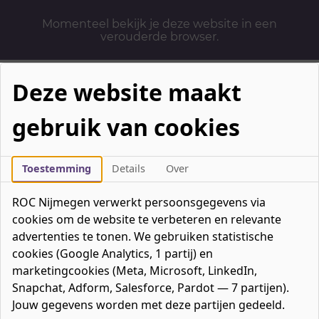
Momenteel bekijk je deze website in een
verouderde browser.
Deze website maakt
gebruik van cookies
Mbo-opleidingen
Werken & Leren
Toestemming
Details
Over
Mavo / havo / vwo
ROC Nijmegen verwerkt persoonsgegevens via
Contact
cookies om de website te verbeteren en relevante
Over ons
advertenties te tonen. We gebruiken statistische
cookies (Google Analytics, 1 partij) en
Bedrijven
marketingcookies (Meta, Microsoft, LinkedIn,
favorieten
Favorieten
0
Snapchat, Adform, Salesforce, Pardot — 7 partijen).
Mijn ROC
Jouw gegevens worden met deze partijen gedeeld.
Zoeken
Zoeken