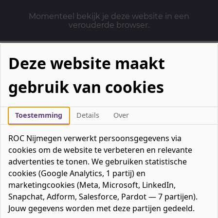
Momenteel bekijk je deze website in een
verouderde browser.
Deze website maakt
gebruik van cookies
Mbo-opleidingen
Werken & Leren
Toestemming
Details
Over
Mavo / havo / vwo
ROC Nijmegen verwerkt persoonsgegevens via
Contact
cookies om de website te verbeteren en relevante
Over ons
advertenties te tonen. We gebruiken statistische
cookies (Google Analytics, 1 partij) en
Bedrijven
marketingcookies (Meta, Microsoft, LinkedIn,
favorieten
Favorieten
0
Snapchat, Adform, Salesforce, Pardot — 7 partijen).
Mijn ROC
Jouw gegevens worden met deze partijen gedeeld.
Zoeken
Zoeken