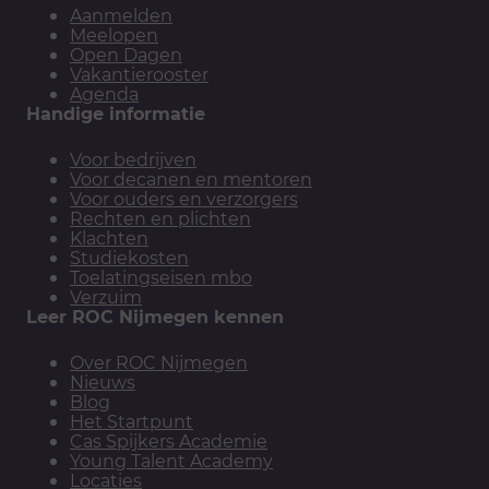
Aanmelden
Meelopen
Open Dagen
Vakantierooster
Agenda
Handige informatie
Voor bedrijven
Voor decanen en mentoren
Voor ouders en verzorgers
Rechten en plichten
Klachten
Studiekosten
Toelatingseisen mbo
Verzuim
Leer ROC Nijmegen kennen
Over ROC Nijmegen
Nieuws
Blog
Het Startpunt
Cas Spijkers Academie
Young Talent Academy
Locaties