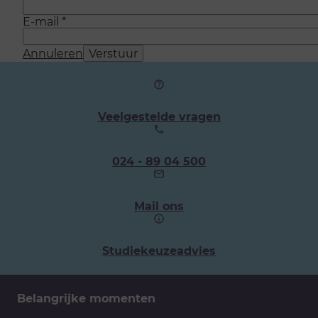
E-mail
*
Annuleren
Verstuur
Veelgestelde vragen
Ons
024 - 89 04 500
telefoonnummer:
Mail ons
Studiekeuzeadvies
Belangrijke momenten