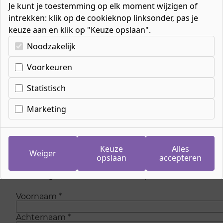
Je kunt je toestemming op elk moment wijzigen of
intrekken: klik op de cookieknop linksonder, pas je
keuze aan en klik op "Keuze opslaan".
Kies uw cookie-voorkeuren
Noodzakelijk
Voorkeuren
Inschrijven wachtlijst
meeloopdag
Statistisch
Doktersassistent
Marketing
Op dit moment zijn is er geen plaats meer om
mee te lopen bij de opleiding. Maar wees
Keuze
Alles
Weiger
gerust, we voegen regelmatig nieuwe plaatsen
opslaan
accepteren
toe. Laat je gegevens achter en we sturen je
eenmalig een e-mail als er weer plaats is.
Voornaam
*
Achternaam
*