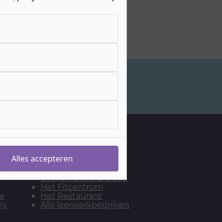
Studiekeuzeadvies
Onze leerwerkbedrijven
De Bakkerij
Alles accepteren
De Kapsalon
Het
Evenementenbureau
Het Fitcentrum
ie
Het Restaurant
my
Alle leerwerkbedrijven