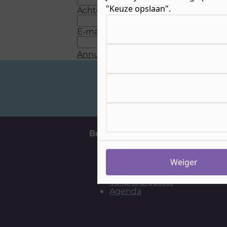
"Keuze opslaan".
Achternaam
*
Kies uw cookie-voorkeuren
E-mail
*
Annuleren
Verstuur
Veelgestelde vragen
Belangrijke momenten
H
Aanmelden
Weiger
Meelopen
Open Dagen
Vakantierooster
Agenda