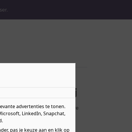
ser.
evende bakkerij
vante advertenties te tonen.
ust, we voegen regelmatig nieuwe
s.
Microsoft, LinkedIn, Snapchat,
d.
er, pas je keuze aan en klik op