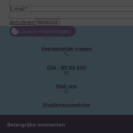
E-mail
*
Annuleren
Verstuur
Cookie-instellingen
Veelgestelde vragen
Ons
024 - 89 04 500
telefoonnummer:
Mail ons
Studiekeuzeadvies
Belangrijke momenten