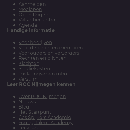
Aanmelden
Meelopen
Open Dagen
Vakantierooster
Agenda
Handige informatie
Voor bedrijven
Voor decanen en mentoren
Voor ouders en verzorgers
Rechten en plichten
Klachten
Studiekosten
Toelatingseisen mbo
Verzuim
Leer ROC Nijmegen kennen
Over ROC Nijmegen
Nieuws
Blog
Het Startpunt
Cas Spijkers Academie
Young Talent Academy
Locaties