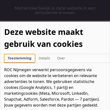
Momenteel bekijk je deze website in een
verouderde browser.
Deze website maakt
gebruik van cookies
Mbo-opleidingen
Werken & Leren
Toestemming
Details
Over
Mavo / havo / vwo
ROC Nijmegen verwerkt persoonsgegevens via
Contact
cookies om de website te verbeteren en relevante
Over ons
advertenties te tonen. We gebruiken statistische
cookies (Google Analytics, 1 partij) en
Bedrijven
marketingcookies (Meta, Microsoft, LinkedIn,
favorieten
Favorieten
0
Snapchat, Adform, Salesforce, Pardot — 7 partijen).
Mijn ROC
Jouw gegevens worden met deze partijen gedeeld.
Zoeken
Zoeken