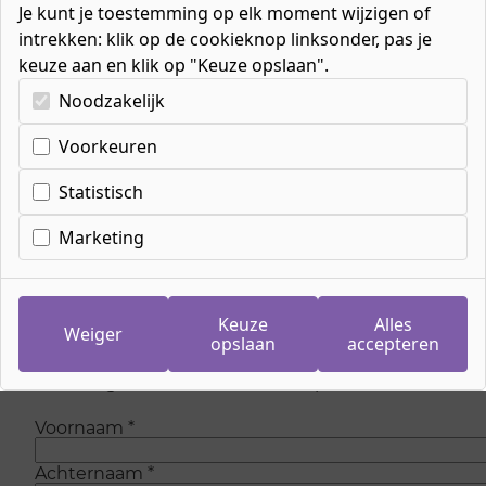
Je kunt je toestemming op elk moment wijzigen of
intrekken: klik op de cookieknop linksonder, pas je
keuze aan en klik op "Keuze opslaan".
Kies uw cookie-voorkeuren
Noodzakelijk
Voorkeuren
Inschrijven wachtlijst
meeloopdag Allround
Statistisch
barbier
Marketing
Op dit moment zijn is er geen plaats meer om
mee te lopen bij de opleiding. Maar wees
Keuze
Alles
Weiger
gerust, we voegen regelmatig nieuwe plaatsen
opslaan
accepteren
toe. Laat je gegevens achter en we sturen je
eenmalig een e-mail als er weer plaats is.
Voornaam
*
Achternaam
*