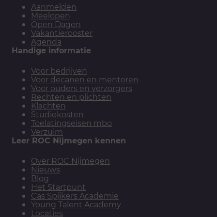
Aanmelden
Meelopen
Open Dagen
Vakantierooster
Agenda
Handige informatie
Voor bedrijven
Voor decanen en mentoren
Voor ouders en verzorgers
Rechten en plichten
Klachten
Studiekosten
Toelatingseisen mbo
Verzuim
Leer ROC Nijmegen kennen
Over ROC Nijmegen
Nieuws
Blog
Het Startpunt
Cas Spijkers Academie
Young Talent Academy
Locaties