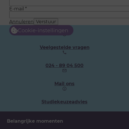
E-mail
*
Annuleren
Verstuur
Cookie-instellingen
Veelgestelde vragen
Ons
024 - 89 04 500
telefoonnummer:
Mail ons
Studiekeuzeadvies
Belangrijke momenten