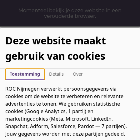
Momenteel bekijk je deze website in een
verouderde browser.
Deze website maakt
gebruik van cookies
Mbo-opleidingen
Werken & Leren
Toestemming
Details
Over
Mavo / havo / vwo
ROC Nijmegen verwerkt persoonsgegevens via
Contact
cookies om de website te verbeteren en relevante
Over ons
advertenties te tonen. We gebruiken statistische
cookies (Google Analytics, 1 partij) en
Bedrijven
marketingcookies (Meta, Microsoft, LinkedIn,
favorieten
Favorieten
0
Snapchat, Adform, Salesforce, Pardot — 7 partijen).
Mijn ROC
Jouw gegevens worden met deze partijen gedeeld.
Zoeken
Zoeken