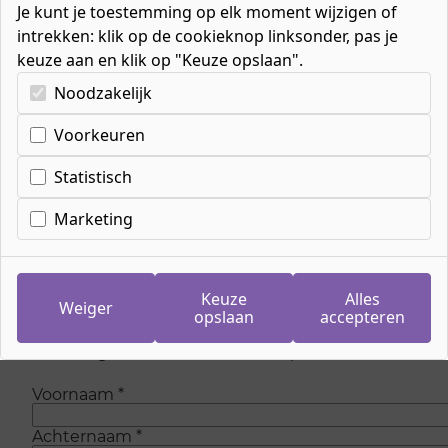
Je kunt je toestemming op elk moment wijzigen of
intrekken: klik op de cookieknop linksonder, pas je
keuze aan en klik op "Keuze opslaan".
Kies uw cookie-voorkeuren
Noodzakelijk
Voorkeuren
Inschrijven wachtlijst
meeloopdag ICT
Statistisch
system engineer
Marketing
Op dit moment zijn is er geen plaats meer om
mee te lopen bij de opleiding. Maar wees
Keuze
Alles
Weiger
gerust, we voegen regelmatig nieuwe plaatsen
opslaan
accepteren
toe. Laat je gegevens achter en we sturen je
eenmalig een e-mail als er weer plaats is.
Voornaam
*
Achternaam
*