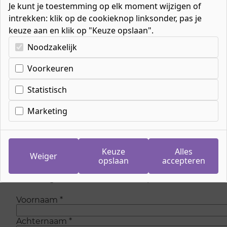
Je kunt je toestemming op elk moment wijzigen of
intrekken: klik op de cookieknop linksonder, pas je
keuze aan en klik op "Keuze opslaan".
Kies uw cookie-voorkeuren
Noodzakelijk
Voorkeuren
Inschrijven wachtlijst
meeloopdag Helpende
Statistisch
Zorg en Welzijn
Marketing
Op dit moment zijn is er geen plaats meer om
mee te lopen bij de opleiding. Maar wees
Keuze
Alles
Weiger
gerust, we voegen regelmatig nieuwe plaatsen
opslaan
accepteren
toe. Laat je gegevens achter en we sturen je
eenmalig een e-mail als er weer plaats is.
Voornaam
*
Achternaam
*