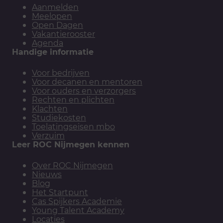
Aanmelden
Meelopen
Open Dagen
Vakantierooster
Agenda
Handige informatie
Voor bedrijven
Voor decanen en mentoren
Voor ouders en verzorgers
Rechten en plichten
Klachten
Studiekosten
Toelatingseisen mbo
Verzuim
Leer ROC Nijmegen kennen
Over ROC Nijmegen
Nieuws
Blog
Het Startpunt
Cas Spijkers Academie
Young Talent Academy
Locaties