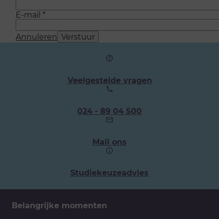
E-mail
*
Annuleren
Verstuur
Veelgestelde vragen
Ons
024 - 89 04 500
telefoonnummer:
Mail ons
Studiekeuzeadvies
Belangrijke momenten