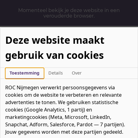
Momenteel bekijk je deze website in een
verouderde browser.
Deze website maakt
gebruik van cookies
Mbo-opleidingen
Werken & Leren
Toestemming
Details
Over
Mavo / havo / vwo
ROC Nijmegen verwerkt persoonsgegevens via
Contact
cookies om de website te verbeteren en relevante
Over ons
advertenties te tonen. We gebruiken statistische
cookies (Google Analytics, 1 partij) en
Bedrijven
marketingcookies (Meta, Microsoft, LinkedIn,
favorieten
Favorieten
0
Snapchat, Adform, Salesforce, Pardot — 7 partijen).
Mijn ROC
Jouw gegevens worden met deze partijen gedeeld.
Zoeken
Zoeken