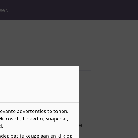
ser.
er facilitaire
vante advertenties te tonen.
Microsoft, LinkedIn, Snapchat,
ust, we voegen regelmatig nieuwe
d.
s.
er, pas je keuze aan en klik op