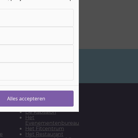
Studiekeuzeadvies
Onze leerwerkbedrijven
Alles accepteren
De Bakkerij
De Kapsalon
Het
Evenementenbureau
Het Fitcentrum
ie
Het Restaurant