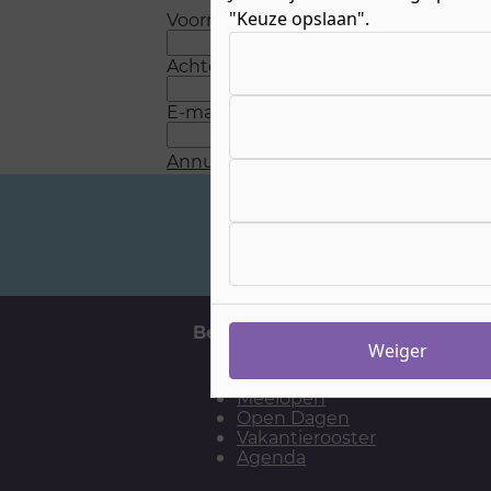
"Keuze opslaan".
Voornaam
*
Kies uw cookie-voorkeuren
Achternaam
*
E-mail
*
Annuleren
Verstuur
Veelgestelde vragen
Belangrijke momenten
H
Weiger
Aanmelden
Meelopen
Open Dagen
Vakantierooster
Agenda