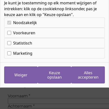
Je kunt je toestemming op elk moment wijzigen of
intrekken: klik op de cookieknop linksonder, pas je
keuze aan en klik op "Keuze opslaan".
Kies uw cookie-voorkeuren
Noodzakelijk
Voorkeuren
Inschrijven wachtlijst
meeloopdag Sociaal
Statistisch
werker
Marketing
Op dit moment zijn is er geen plaats meer om
mee te lopen bij de opleiding. Maar wees
Keuze
Alles
Weiger
gerust, we voegen regelmatig nieuwe plaatsen
opslaan
accepteren
toe. Laat je gegevens achter en we sturen je
eenmalig een e-mail als er weer plaats is.
Voornaam
*
Achternaam
*