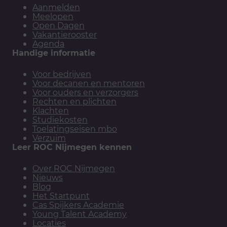
Aanmelden
Meelopen
Open Dagen
Vakantierooster
Agenda
Handige informatie
Voor bedrijven
Voor decanen en mentoren
Voor ouders en verzorgers
Rechten en plichten
Klachten
Studiekosten
Toelatingseisen mbo
Verzuim
Leer ROC Nijmegen kennen
Over ROC Nijmegen
Nieuws
Blog
Het Startpunt
Cas Spijkers Academie
Young Talent Academy
Locaties