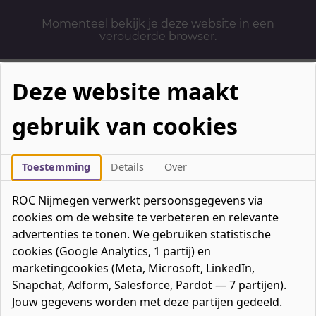
Momenteel bekijk je deze website in een
verouderde browser.
Deze website maakt
gebruik van cookies
Mbo-opleidingen
Werken & Leren
Toestemming
Details
Over
Mavo / havo / vwo
ROC Nijmegen verwerkt persoonsgegevens via
Contact
cookies om de website te verbeteren en relevante
Over ons
advertenties te tonen. We gebruiken statistische
cookies (Google Analytics, 1 partij) en
Bedrijven
marketingcookies (Meta, Microsoft, LinkedIn,
favorieten
Favorieten
0
Snapchat, Adform, Salesforce, Pardot — 7 partijen).
Mijn ROC
Jouw gegevens worden met deze partijen gedeeld.
Zoeken
Zoeken