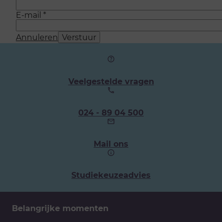
E-mail
*
Annuleren
Verstuur
Veelgestelde vragen
Ons
024 - 89 04 500
telefoonnummer:
Mail ons
Studiekeuzeadvies
Belangrijke momenten