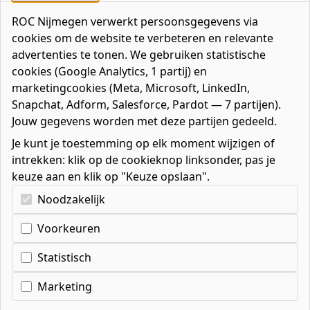
ROC Nijmegen verwerkt persoonsgegevens via
cookies om de website te verbeteren en relevante
advertenties te tonen. We gebruiken statistische
cookies (Google Analytics, 1 partij) en
marketingcookies (Meta, Microsoft, LinkedIn,
Inschrijven wachtlijst
Snapchat, Adform, Salesforce, Pardot — 7 partijen).
Jouw gegevens worden met deze partijen gedeeld.
meeloopdag
Je kunt je toestemming op elk moment wijzigen of
Meubelmaker/(scheeps)i
intrekken: klik op de cookieknop linksonder, pas je
keuze aan en klik op "Keuze opslaan".
Kies uw cookie-voorkeuren
Op dit moment zijn is er geen plaats meer om
Noodzakelijk
mee te lopen bij de opleiding. Maar wees
gerust, we voegen regelmatig nieuwe plaatsen
Voorkeuren
toe. Laat je gegevens achter en we sturen je
eenmalig een e-mail als er weer plaats is.
Statistisch
Voornaam
*
Marketing
Achternaam
*