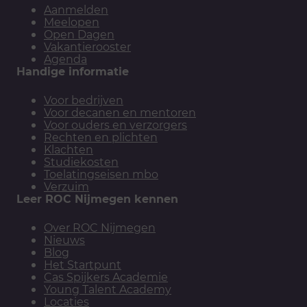
Aanmelden
Meelopen
Open Dagen
Vakantierooster
Agenda
Handige informatie
Voor bedrijven
Voor decanen en mentoren
Voor ouders en verzorgers
Rechten en plichten
Klachten
Studiekosten
Toelatingseisen mbo
Verzuim
Leer ROC Nijmegen kennen
Over ROC Nijmegen
Nieuws
Blog
Het Startpunt
Cas Spijkers Academie
Young Talent Academy
Locaties