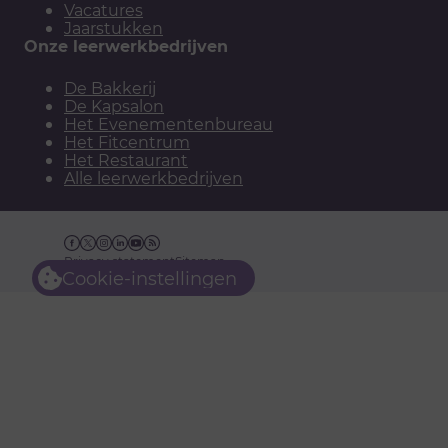
Vacatures
Jaarstukken
Onze leerwerkbedrijven
De Bakkerij
De Kapsalon
Het Evenementenbureau
Het Fitcentrum
Het Restaurant
Alle leerwerkbedrijven
Facebook
Twitter
Instagram
Linkedin
YouTube
RSS
Privacy statement
Sitemap
Cookie-instellingen