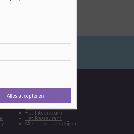
Studiekeuzeadvies
Onze leerwerkbedrijven
De Bakkerij
Alles accepteren
De Kapsalon
Het
Evenementenbureau
Het Fitcentrum
ie
Het Restaurant
my
Alle leerwerkbedrijven