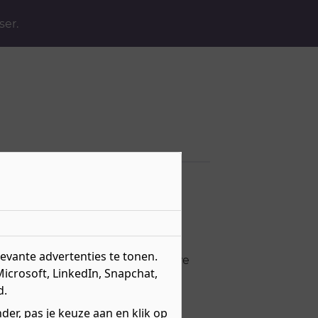
ser.
s Engineering
vante advertenties te tonen.
ust, we voegen regelmatig nieuwe
s.
Microsoft, LinkedIn, Snapchat,
d.
er, pas je keuze aan en klik op