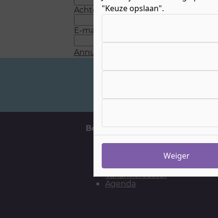
"Keuze opslaan".
Achternaam
*
Kies uw cookie-voorkeuren
E-mail
*
Annuleren
Verstuur
Veelgestelde vragen
Belangrijke momenten
H
Aanmelden
Weiger
Meelopen
Open Dagen
Vakantierooster
Agenda